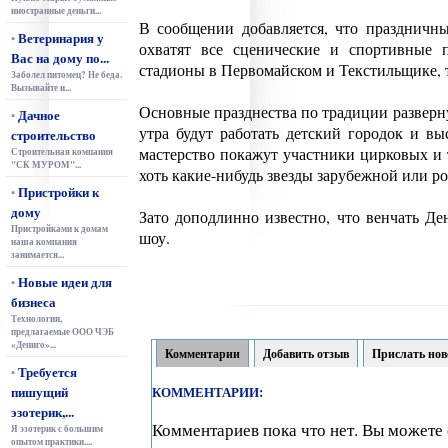
иностранные деньги...
В сообщении добавляется, что празднич
Ветеринария у
•
охватят все сценические и спортивные
Вас на дому по...
стадионы в Первомайском и Текстильщике, т
Заболел питомец? Не беда.
Вызывайте и...
Основные празднества по традиции разверну
Дачное
•
утра будут работать детский городок и вы
строительство
мастерство покажут участники цирковых и 
Строительная компания
"СК МУРОМ"...
хоть какие-нибудь звезды зарубежной или ро
Пристройки к
•
дому
Зато доподлинно известно, что венчать Ден
Пристройками к домам
шоу.
наша компания
занимается...
Новые идеи для
•
бизнеса
Технологии,
предлагаемые ООО ЧЭБ
«Дениго»...
Комментарии
Добавить отзыв
Прислать нов
Требуется
•
пишущий
КОММЕНТАРИИ:
эзотерик,...
Комментариев пока что нет. Вы можете 
Я эзотерик с большим
опытом практики....