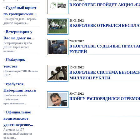
В КОРОЛЕВЕ ПРОЙДЕТ АКЦИЯ «Б
Судебный юрист
•
по гражданским...
Проиграем дело – вернем
28.08.2012
деньги! Гарантия...
В КОРОЛЕВЕ ОТКРЫЛСЯ БЕСПЛ
Ветеринария у
•
Вас на дому по...
20.08.2012
Ветеринарная служба
В КОРОЛЕВЕ СУДЕБНЫЕ ПРИСТ
ДИНГО предлагает
РУБЛЕЙ
полный...
Наборщик
•
текстов
15.08.2012
Организация "ИП Попова
В КОРОЛЕВЕ СИСТЕМА БЕЗОПАСН
Н.Н."...
МИЛЛИОН РУБЛЕЙ
требуется
•
Наборщик текста
30.07.2012
Наиболее важные
ШОЙГУ РАСПОРЯДИЛСЯ ОТРЕМОН
требования,
предъявляемые...
Официальное
•
водительское
удостоверение...
Автошкола 177 —
признанный эксперт в
области...