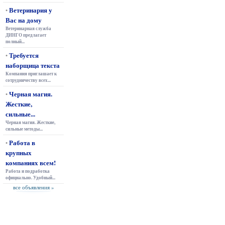
Ветеринария у
•
Вас на дому
Ветеринарная служба
ДИНГО предлагает
полный...
Требуется
•
наборщица текста
Компания приглашает к
сотрудничеству всех...
Черная магия.
•
Жесткие,
сильные...
Черная магия. Жесткие,
сильные методы...
Работа в
•
крупных
компаниях всем!
Работа и подработка
официально. Удобный...
все объявления »