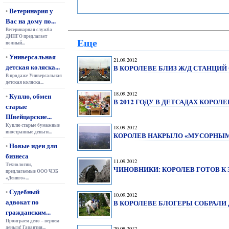
Ветеринария у
•
Вас на дому по...
Ветеринарная служба
ДИНГО предлагает
Еще
полный...
Универсальная
•
21.09.2012
детская коляска...
В КОРОЛЕВЕ БЛИЗ Ж/Д СТАНЦ
В продаже Универсальная
детская коляска...
18.09.2012
Куплю, обмен
•
В 2012 ГОДУ В ДЕТСАДАХ КОРОЛ
старые
Швейцарские...
Куплю старые бумажные
18.09.2012
иностранные деньги...
КОРОЛЕВ НАКРЫЛО «МУСОРНЫ
Новые идеи для
•
бизнеса
11.09.2012
Технологии,
ЧИНОВНИКИ: КОРОЛЕВ ГОТОВ К
предлагаемые ООО ЧЭБ
«Дениго»...
Судебный
•
10.09.2012
адвокат по
В КОРОЛЕВЕ БЛОГЕРЫ СОБРАЛИ
гражданским...
Проиграем дело – вернем
деньги! Гарантия...
29.08.2012