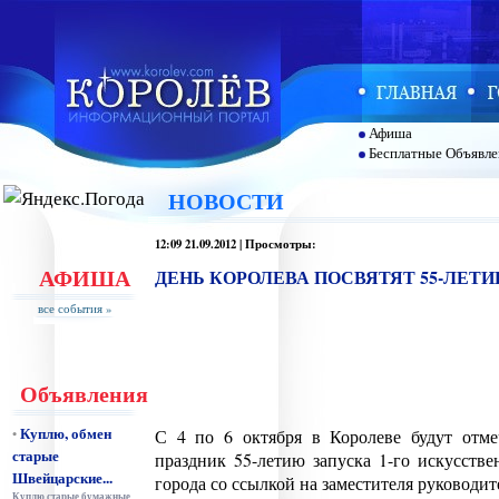
Афиша
Бесплатные Объявле
НОВОСТИ
12:09 21.09.2012 | Просмотры:
АФИША
ДЕНЬ КОРОЛЕВА ПОСВЯТЯТ 55-ЛЕТИ
все события »
Объявления
Куплю, обмен
•
С 4 по 6 октября в Королеве будут отм
старые
праздник 55-летию запуска 1-го искусств
Швейцарские...
города со ссылкой на заместителя руководи
Куплю старые бумажные