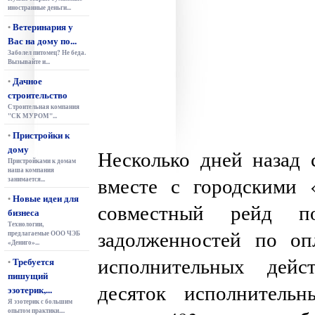
иностранные деньги...
Ветеринария у
•
Вас на дому по...
Заболел питомец? Не беда.
Вызывайте и...
Дачное
•
строительство
Строительная компания
"СК МУРОМ"...
Пристройки к
•
дому
Несколько дней назад 
Пристройками к домам
наша компания
вместе с городскими 
занимается...
Новые идеи для
•
совместный рейд п
бизнеса
Технологии,
задолженностей по о
предлагаемые ООО ЧЭБ
«Дениго»...
исполнительных дейс
Требуется
•
пишущий
десяток исполнитель
эзотерик,...
Я эзотерик с большим
опытом практики....