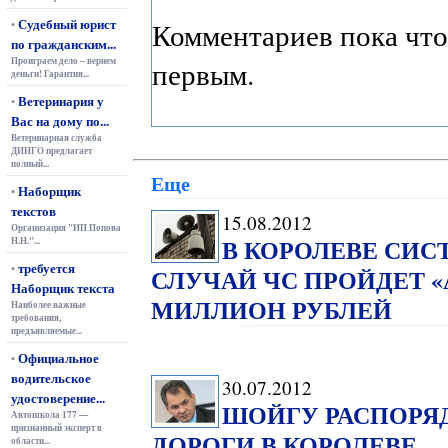
Судебный юрист
Комментариев пока что
•
по гражданским...
Проиграем дело – вернем
первым.
деньги! Гарантия...
Ветеринария у
•
Вас на дому по...
Ветеринарная служба
ДИНГО предлагает
полный...
Еще
Наборщик
•
текстов
15.08.2012
Организация "ИП Попова
В КОРОЛЕВЕ СИС
Н.Н."...
требуется
•
СЛУЧАЙ ЧС ПРОЙДЕТ «
Наборщик текста
МИЛЛИОН РУБЛЕЙ
Наиболее важные
требования,
предъявляемые...
Официальное
•
водительское
30.07.2012
удостоверение...
ШОЙГУ РАСПОРЯ
Автошкола 177 —
признанный эксперт в
ДОРОГИ В КОРОЛЕВЕ
области...