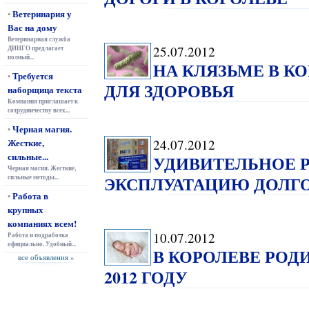
Ветеринария у
•
Вас на дому
Ветеринарная служба
25.07.2012
ДИНГО предлагает
полный...
НА КЛЯЗЬМЕ В К
Требуется
•
ДЛЯ ЗДОРОВЬЯ
наборщица текста
Компания приглашает к
сотрудничеству всех...
Черная магия.
•
Жесткие,
24.07.2012
сильные...
УДИВИТЕЛЬНОЕ Р
Черная магия. Жесткие,
ЭКСПЛУАТАЦИЮ ДОЛГ
сильные методы...
Работа в
•
крупных
компаниях всем!
10.07.2012
Работа и подработка
официально. Удобный...
В КОРОЛЕВЕ РОД
все объявления »
2012 ГОДУ