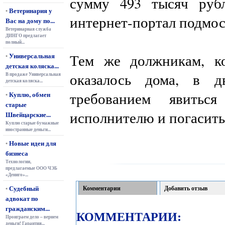
сумму 493 тысяч руб
Ветеринария у
•
интернет-портал подмос
Вас на дому по...
Ветеринарная служба
ДИНГО предлагает
полный...
Универсальная
Тем же должникам, к
•
детская коляска...
оказалось дома, в д
В продаже Универсальная
детская коляска...
требованием явитьс
Куплю, обмен
•
старые
исполнителю и погасить
Швейцарские...
Куплю старые бумажные
иностранные деньги...
Новые идеи для
•
бизнеса
Технологии,
предлагаемые ООО ЧЭБ
«Дениго»...
Судебный
Комментарии
Добавить отзыв
•
адвокат по
гражданским...
КОММЕНТАРИИ:
Проиграем дело – вернем
деньги! Гарантия...