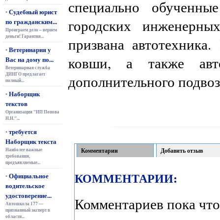
специально обученны
Судебный юрист
•
городских инженерны
по гражданским...
Проиграем дело – вернем
деньги! Гарантия...
призвана автотехника.
Ветеринария у
•
ковши, а также авт
Вас на дому по...
Ветеринарная служба
ДИНГО предлагает
дополнительного подвоз
полный...
Наборщик
•
текстов
Организация "ИП Попова
Н.Н."...
требуется
•
Наборщик текста
Наиболее важные
Комментарии
Добавить отзыв
требования,
предъявляемые...
КОММЕНТАРИИ:
Официальное
•
водительское
удостоверение...
Комментариев пока что
Автошкола 177 —
признанный эксперт в
области...