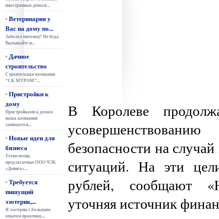
иностранные деньги...
Ветеринария у
•
Вас на дому по...
Заболел питомец? Не беда.
Вызывайте и...
Дачное
•
строительство
Строительная компания
"СК МУРОМ"...
Пристройки к
•
дому
В Королеве продолж
Пристройками к домам
наша компания
усовершенствован
занимается...
Новые идеи для
•
безопасности на случай
бизнеса
Технологии,
ситуаций. На эти цел
предлагаемые ООО ЧЭБ
«Дениго»...
рублей, сообщают «
Требуется
•
пишущий
уточняя источник финан
эзотерик,...
Я эзотерик с большим
опытом практики....