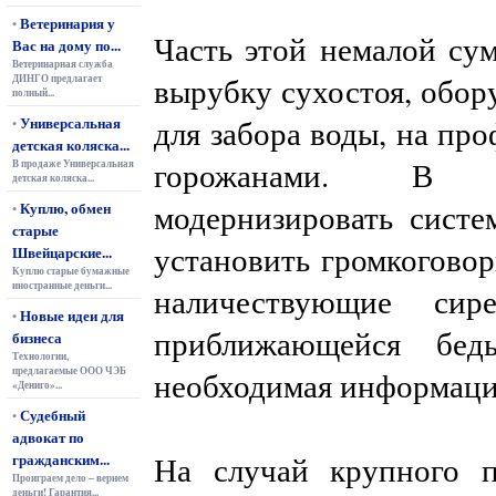
Ветеринария у
•
Часть этой немалой су
Вас на дому по...
Ветеринарная служба
вырубку сухостоя, обор
ДИНГО предлагает
полный...
Универсальная
для забора воды, на пр
•
детская коляска...
горожанами. В д
В продаже Универсальная
детская коляска...
модернизировать систе
Куплю, обмен
•
старые
установить громкоговор
Швейцарские...
Куплю старые бумажные
иностранные деньги...
наличествующие си
Новые идеи для
•
приближающейся бед
бизнеса
Технологии,
предлагаемые ООО ЧЭБ
необходимая информаци
«Дениго»...
Судебный
•
адвокат по
гражданским...
На случай крупного 
Проиграем дело – вернем
деньги! Гарантия...