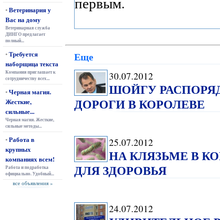
первым.
Ветеринария у
•
Вас на дому
Ветеринарная служба
ДИНГО предлагает
полный...
Требуется
Еще
•
наборщица текста
Компания приглашает к
30.07.2012
сотрудничеству всех...
ШОЙГУ РАСПОРЯ
Черная магия.
•
ДОРОГИ В КОРОЛЕВЕ
Жесткие,
сильные...
Черная магия. Жесткие,
сильные методы...
Работа в
•
25.07.2012
крупных
НА КЛЯЗЬМЕ В К
компаниях всем!
ДЛЯ ЗДОРОВЬЯ
Работа и подработка
официально. Удобный...
все объявления »
24.07.2012