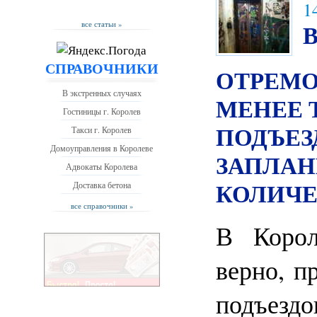
1
все статьи »
СПРАВОЧНИКИ
ОТРЕМ
В экстренных случаях
МЕНЕЕ 
Гостиницы г. Королев
ПОДЪЕЗ
Такси г. Королев
Домоуправления в Королеве
ЗАПЛАН
Адвокаты Королева
КОЛИЧЕ
Доставка бетона
все справочники »
В Корол
верно, п
подъездо