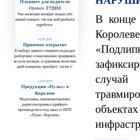
Планшет для водителя
Oysters T72HM
В конце
Уже несколько месяцев искала себе
новый планшет, так как мой разбился
вдребезги.
Королев
10.05.2016
«Подли
Приятное открытие
К выбору данного планшета подходил
разборчиво и максимально придираясь
зафикси
ко всем косякам, и сравнивая несколько
дней планшеты, приобрёл "логин 4"
случай
13.04.2015
Продукция «Пульс» в
травмиро
Королеве
Медтехника, пневмоавтоматика,
объекта
радиоэлектроника серийного
производства и под заказ от НПП
«Пульс» Королева.
инфраст