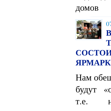
домов
0
СОСТОИ
ЯРМАР
Нам обещ
будут «о
т.е.