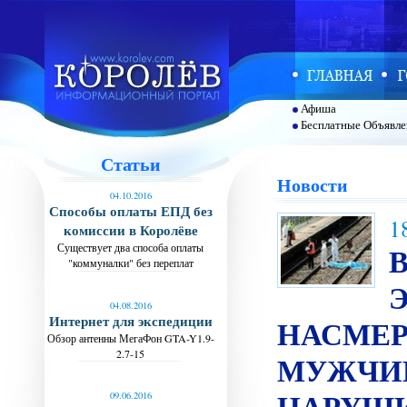
Афиша
Бесплатные Объявле
Статьи
Новости
04.10.2016
Способы оплаты ЕПД без
1
комиссии в Королёве
Существует два способа оплаты
"коммуналки" без переплат
04.08.2016
Интернет для экспедиции
НАСМЕР
Обзор антенны МегаФон GTA-Y1.9-
2.7-15
МУЖЧИ
НАРУШ
09.06.2016