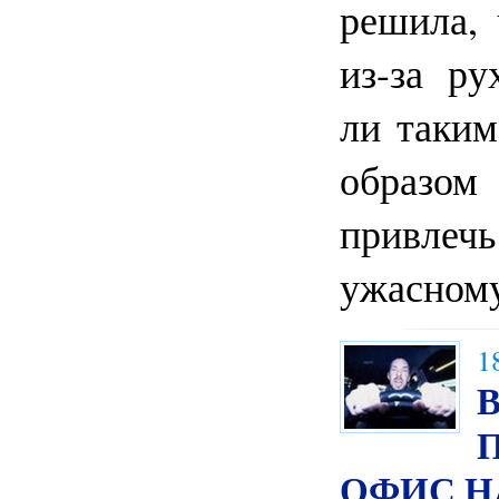
решила, 
из-за ру
ли таким
образ
привле
ужасному
1
ОФИС Н