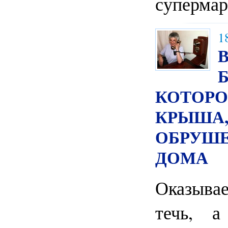
супермар
1
КОТОРО
КРЫША,
ОБРУШ
ДОМА
Оказыва
течь, а