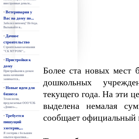
иностранные деньги...
Ветеринария у
•
Вас на дому по...
Заболел питомец? Не беда.
Вызывайте и...
Дачное
•
строительство
Строительная компания
"СК МУРОМ"...
Пристройки к
•
дому
Более ста новых мест б
Пристройками к домам
наша компания
дошкольных учрежде
занимается...
Новые идеи для
•
текущего года. На эти ц
бизнеса
Технологии,
выделена немалая су
предлагаемые ООО ЧЭБ
«Дениго»...
сообщает официальный г
Требуется
•
пишущий
эзотерик,...
Я эзотерик с большим
опытом практики....