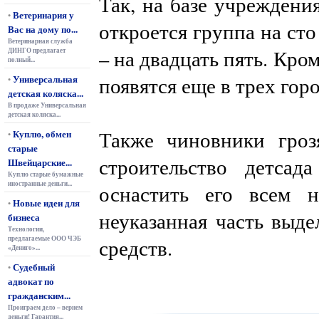
Так, на базе учреждени
Ветеринария у
•
откроется группа на сто
Вас на дому по...
Ветеринарная служба
– на двадцать пять. Кро
ДИНГО предлагает
полный...
Универсальная
появятся еще в трех го
•
детская коляска...
В продаже Универсальная
детская коляска...
Также чиновники гроз
Куплю, обмен
•
старые
строительство детс
Швейцарские...
Куплю старые бумажные
иностранные деньги...
оснастить его всем 
Новые идеи для
•
неуказанная часть выд
бизнеса
Технологии,
предлагаемые ООО ЧЭБ
средств.
«Дениго»...
Судебный
•
адвокат по
гражданским...
Проиграем дело – вернем
деньги! Гарантия...