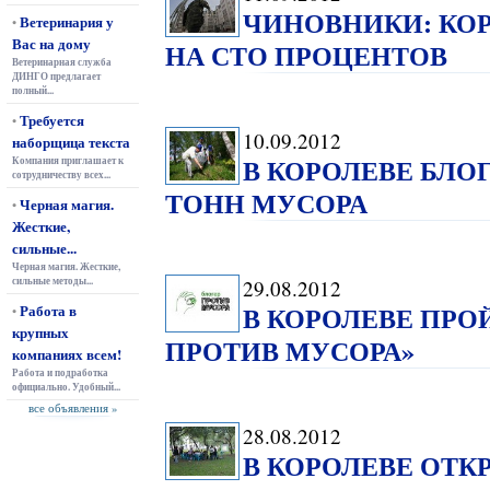
ЧИНОВНИКИ: КОР
Ветеринария у
•
Вас на дому
НА СТО ПРОЦЕНТОВ
Ветеринарная служба
ДИНГО предлагает
полный...
Требуется
•
10.09.2012
наборщица текста
В КОРОЛЕВЕ БЛ
Компания приглашает к
сотрудничеству всех...
ТОНН МУСОРА
Черная магия.
•
Жесткие,
сильные...
Черная магия. Жесткие,
сильные методы...
29.08.2012
В КОРОЛЕВЕ ПРО
Работа в
•
крупных
ПРОТИВ МУСОРА»
компаниях всем!
Работа и подработка
официально. Удобный...
все объявления »
28.08.2012
В КОРОЛЕВЕ ОТ