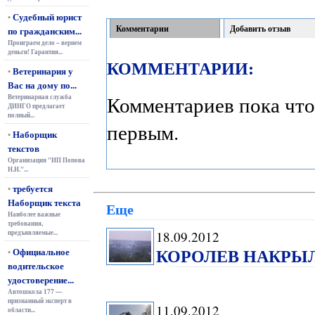
Судебный юрист
•
Комментарии
Добавить отзыв
по гражданским...
Проиграем дело – вернем
деньги! Гарантия...
КОММЕНТАРИИ:
Ветеринария у
•
Вас на дому по...
Комментариев пока что
Ветеринарная служба
ДИНГО предлагает
полный...
первым.
Наборщик
•
текстов
Организация "ИП Попова
Н.Н."...
требуется
•
Наборщик текста
Еще
Наиболее важные
требования,
предъявляемые...
18.09.2012
КОРОЛЕВ НАКРЫ
Официальное
•
водительское
удостоверение...
Автошкола 177 —
признанный эксперт в
11.09.2012
области...