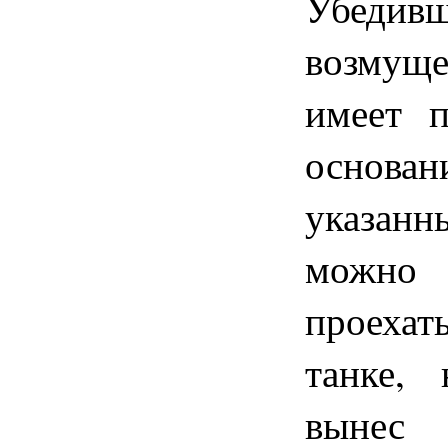
Убедив
возму
имеет п
основани
указа
можно
проеха
танке, 
вынес