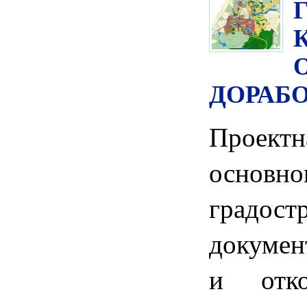
ДОРАБ
Прое
основно
градост
докумен
и отко