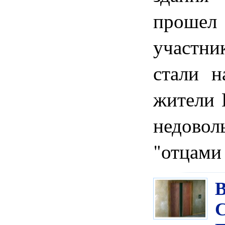
прош
участн
стали н
жители 
недово
"отцами