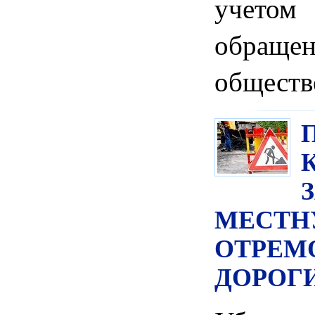
учето
обраще
обществ
МЕСТН
ОТРЕМ
ДОРОГ