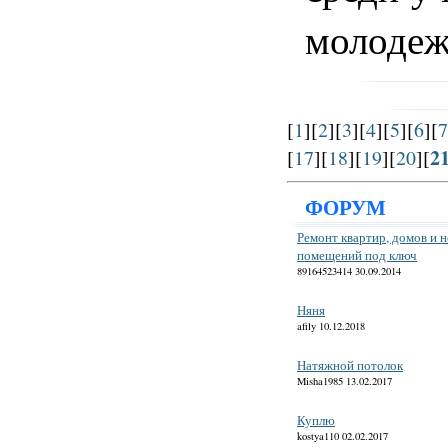
молоде
[
1
][
2
][
3
][
4
][
5
][
6
][
7
2
[
17
][
18
][
19
][
20
][
ФОРУМ
Ремонт квартир, домов и 
помещений под ключ
89164523414 30.09.2014
Няня
afily 10.12.2018
Натяжной потолок
Misha1985 13.02.2017
Куплю
kostya110 02.02.2017