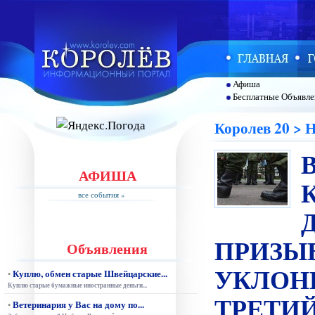
Афиша
Бесплатные Объявле
Королев 20 >
АФИША
все события »
ПРИЗЫ
Объявления
УКЛОН
Куплю, обмен старые Швейцарские...
•
Куплю старые бумажные иностранные деньги...
ТРЕТИЙ
Ветеринария у Вас на дому по...
•