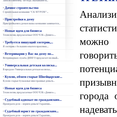
Заболел питомец? Не беда. Вызывайте и...
Дачное строительство
•
Анализи
Строительная компания "СК МУРОМ"...
Пристройки к дому
•
статист
Пристройками к домам наша компания занимается...
Новые идеи для бизнеса
•
Технологии, предлагаемые ООО ЧЭБ «Дениго»...
можно 
Требуется пишущий эзотерик,...
•
Я эзотерик с большим опытом практики....
гово
Ветеринария у Вас на дому по...
•
Ветеринарная служба ДИНГО предлагает полный...
потенци
Универсальная детская коляска...
•
В продаже Универсальная детская коляска...
Куплю, обмен старые Швейцарские...
•
призыв
Куплю старые бумажные иностранные деньги...
Новые идеи для бизнеса
•
города 
Технологии, предлагаемые ООО ЧЭБ «Дениго»...
Судебный адвокат по гражданским...
•
Проиграем дело – вернем деньги! Гарантия...
надева
Судебный юрист по гражданским...
•
Проиграем дело – вернем деньги! Гарантия...