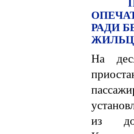
ОПЕЧА
РАДИ 
ЖИЛЬЦ
На дес
приост
пассаж
установ
из д