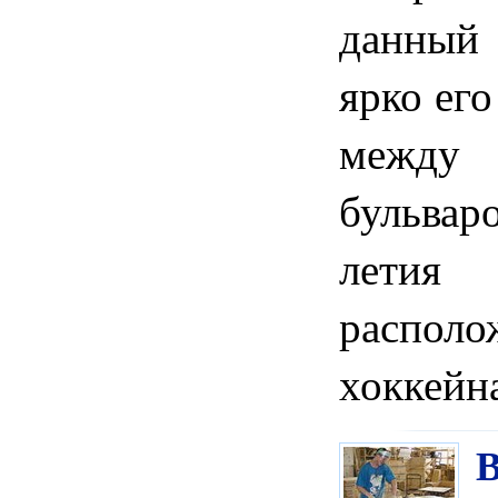
данный 
ярко ег
между
бульвар
летия
располо
хоккейн