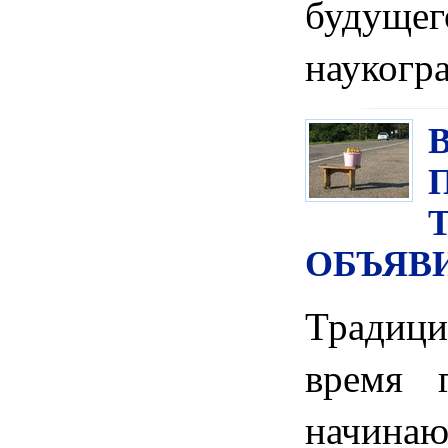
будущ
наукогр
ОБЪЯВ
Традиц
время 
начин