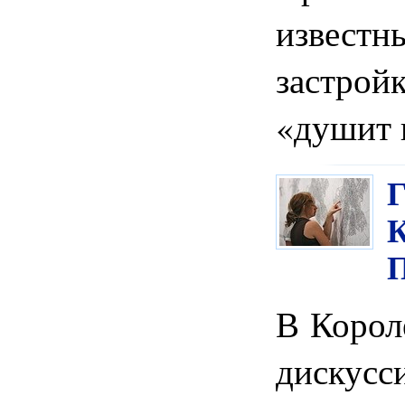
известн
застр
«душит 
В Корол
дискус