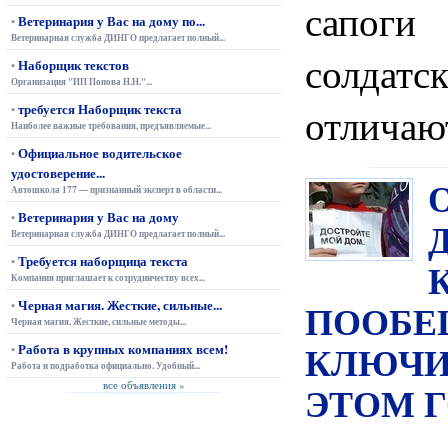
сапо
Ветеринария у Вас на дому по...
•
Ветеринарная служба ДИНГО предлагает полный...
солда
Наборщик текстов
•
Организация "ИП Попова Н.Н."...
требуется Наборщик текста
отличаю
•
Наиболее важные требования, предъявляемые...
Официальное водительское
•
удостоверение...
Автошкола 177 — признанный эксперт в области...
Ветеринария у Вас на дому
•
Ветеринарная служба ДИНГО предлагает полный...
Требуется наборщица текста
•
Компания приглашает к сотрудничеству всех...
Черная магия. Жесткие, сильные...
ПООБЕ
•
Черная магия. Жесткие, сильные методы...
КЛЮЧИ 
Работа в крупных компаниях всем!
•
Работа и подработка официально. Удобный...
ЭТОМ 
все объявления »