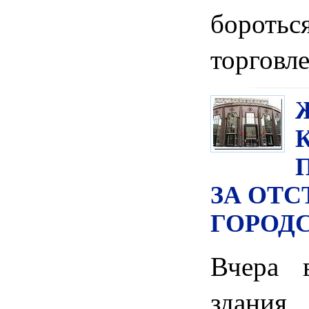
боротьс
торговл
ЗА ОТС
ГОРОД
Вчера 
здани