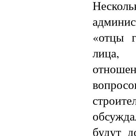
Несколь
админис
«отцы г
лица
отноше
вопрос
строите
обсужда
будут д