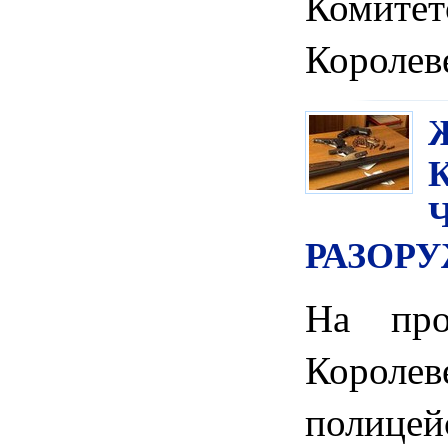
Комит
Королеве
РАЗОР
На про
Корол
полице