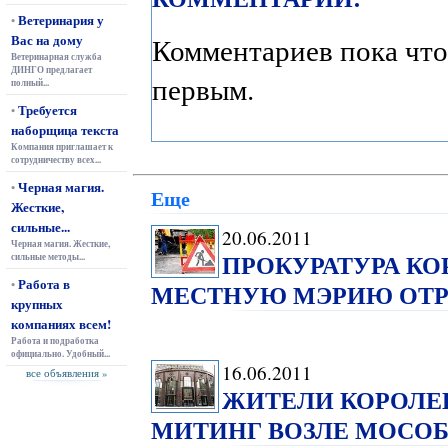
Ветеринария у
•
Вас на дому
Комментариев пока что
Ветеринарная служба
ДИНГО предлагает
первым.
полный...
Требуется
•
наборщица текста
Компания приглашает к
сотрудничеству всех...
Черная магия.
•
Еще
Жесткие,
сильные...
20.06.2011
Черная магия. Жесткие,
ПРОКУРАТУРА КО
сильные методы...
Работа в
•
МЕСТНУЮ МЭРИЮ ОТР
крупных
компаниях всем!
Работа и подработка
официально. Удобный...
16.06.2011
все объявления »
ЖИТЕЛИ КОРОЛЕ
МИТИНГ ВОЗЛЕ МОСО