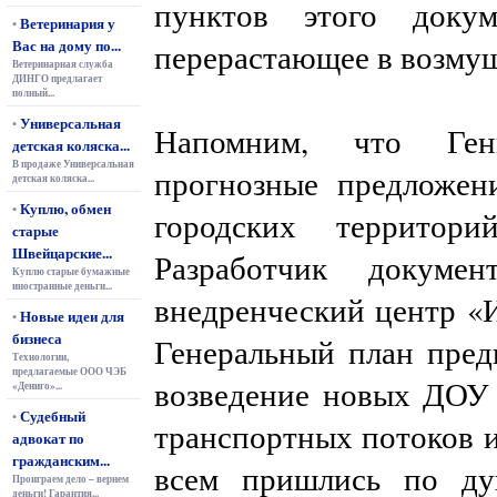
пунктов этого докум
Ветеринария у
•
Вас на дому по...
перерастающее в возму
Ветеринарная служба
ДИНГО предлагает
полный...
Универсальная
•
Напомним, что Ген
детская коляска...
В продаже Универсальная
прогнозные предложен
детская коляска...
Куплю, обмен
•
городских территор
старые
Швейцарские...
Разработчик докуме
Куплю старые бумажные
иностранные деньги...
внедренческий центр «
Новые идеи для
•
бизнеса
Генеральный план предп
Технологии,
предлагаемые ООО ЧЭБ
возведение новых ДОУ
«Дениго»...
Судебный
•
транспортных потоков и 
адвокат по
гражданским...
всем пришлись по ду
Проиграем дело – вернем
деньги! Гарантия...