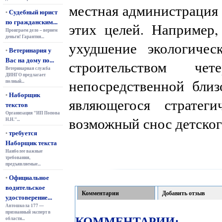
местная администрация 
Судебный юрист
•
по гражданским...
этих целей. Например,
Проиграем дело – вернем
деньги! Гарантия...
ухудшение экологичес
Ветеринария у
•
Вас на дому по...
строительством че
Ветеринарная служба
ДИНГО предлагает
непосредственной близ
полный...
Наборщик
•
являющегося стратег
текстов
Организация "ИП Попова
возможный снос детског
Н.Н."...
требуется
•
Наборщик текста
Наиболее важные
требования,
предъявляемые...
Официальное
•
водительское
Комментарии
Добавить отзыв
удостоверение...
Автошкола 177 —
признанный эксперт в
КОММЕНТАРИИ:
области...