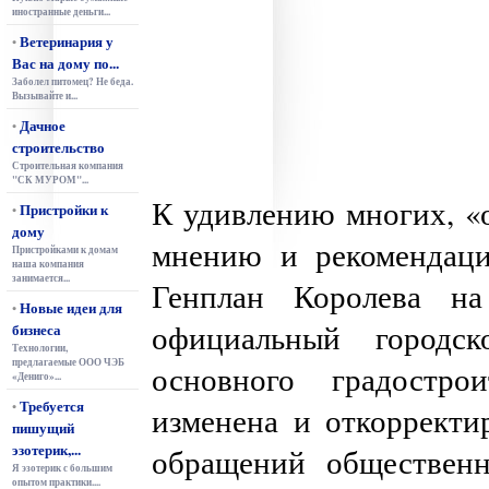
иностранные деньги...
Ветеринария у
•
Вас на дому по...
Заболел питомец? Не беда.
Вызывайте и...
Дачное
•
строительство
Строительная компания
"СК МУРОМ"...
К удивлению многих, «
Пристройки к
•
дому
мнению и рекомендаци
Пристройками к домам
наша компания
занимается...
Генплан Королева на
Новые идеи для
•
официальный городск
бизнеса
Технологии,
предлагаемые ООО ЧЭБ
основного градостро
«Дениго»...
Требуется
•
изменена и откорректи
пишущий
эзотерик,...
обращений общественн
Я эзотерик с большим
опытом практики....