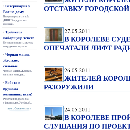
Ветеринария у
ОТСТАВКУ ГОРОДСКОЙ
•
Вас на дому
Ветеринарная служба
ДИНГО предлагает
полный...
27.05.2011
Требуется
•
В КОРОЛЕВЕ СУД
наборщица текста
Компания приглашает к
ОПЕЧАТАЛИ ЛИФТ РАД
сотрудничеству всех...
Черная магия.
•
Жесткие,
сильные...
26.05.2011
Черная магия. Жесткие,
сильные методы...
ЖИТЕЛЕЙ КОРОЛ
Работа в
•
РАЗОРУЖИЛИ
крупных
компаниях всем!
Работа и подработка
официально. Удобный...
24.05.2011
все объявления »
В КОРОЛЕВЕ ПР
СЛУШАНИЯ ПО ПРОЕКТ