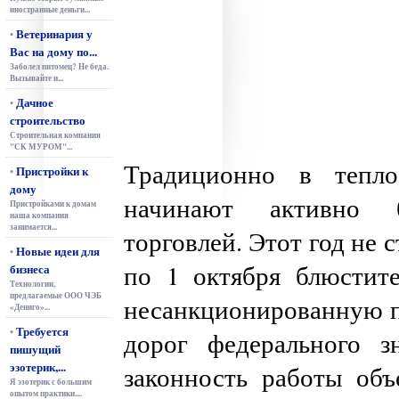
иностранные деньги...
Ветеринария у
•
Вас на дому по...
Заболел питомец? Не беда.
Вызывайте и...
Дачное
•
строительство
Строительная компания
"СК МУРОМ"...
Традиционно в тепл
Пристройки к
•
дому
начинают активно 
Пристройками к домам
наша компания
занимается...
торговлей. Этот год не 
Новые идеи для
•
по 1 октября блюстите
бизнеса
Технологии,
предлагаемые ООО ЧЭБ
несанкционированную 
«Дениго»...
Требуется
•
дорог федерального з
пишущий
эзотерик,...
законность работы объ
Я эзотерик с большим
опытом практики....