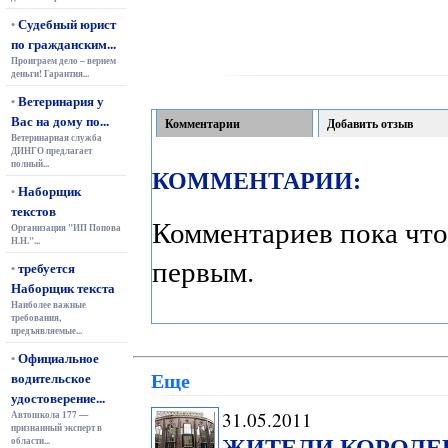
Судебный юрист
•
по гражданским...
Проиграем дело – вернем
деньги! Гарантия...
Ветеринария у
•
Вас на дому по...
Комментарии
Добавить отзыв
Ветеринарная служба
ДИНГО предлагает
полный...
КОММЕНТАРИИ:
Наборщик
•
текстов
Комментариев пока что
Организация "ИП Попова
Н.Н."...
первым.
требуется
•
Наборщик текста
Наиболее важные
требования,
предъявляемые...
Официальное
•
Еще
водительское
удостоверение...
31.05.2011
Автошкола 177 —
признанный эксперт в
ЖИТЕЛИ КОРОЛЕВ
области...