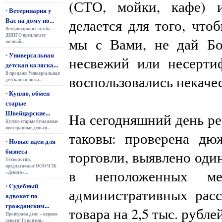
(СТО, мойки, кафе) 
Ветеринария у
•
Вас на дому по...
делается для того, что
Ветеринарная служба
ДИНГО предлагает
мы с Вами, не дай Бо
полный...
Универсальная
•
несвежий или несерти
детская коляска...
В продаже Универсальная
воспользовались некаче
детская коляска...
Куплю, обмен
•
старые
Швейцарские...
На сегодняшний день ре
Куплю старые бумажные
иностранные деньги...
таковы: проверена дю
Новые идеи для
•
бизнеса
торговли, выявлено оди
Технологии,
предлагаемые ООО ЧЭБ
в неположенных мес
«Дениго»...
Судебный
•
административных расс
адвокат по
гражданским...
товара на 2,5 тыс. рублей
Проиграем дело – вернем
деньги! Гарантия...