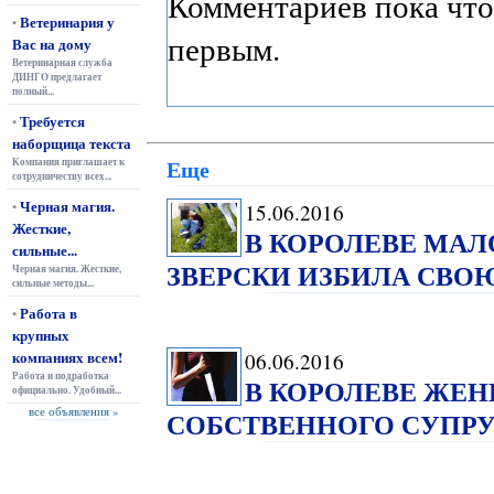
Комментариев пока что
Ветеринария у
•
первым.
Вас на дому
Ветеринарная служба
ДИНГО предлагает
полный...
Требуется
•
наборщица текста
Еще
Компания приглашает к
сотрудничеству всех...
Черная магия.
•
15.06.2016
Жесткие,
В КОРОЛЕВЕ МА
сильные...
ЗВЕРСКИ ИЗБИЛА СВОЮ
Черная магия. Жесткие,
сильные методы...
Работа в
•
крупных
компаниях всем!
06.06.2016
Работа и подработка
В КОРОЛЕВЕ ЖЕ
официально. Удобный...
все объявления »
СОБСТВЕННОГО СУПРУ