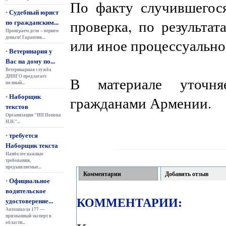
По факту случившегося
Судебный юрист
•
проверка, по результат
по гражданским...
Проиграем дело – вернем
деньги! Гарантия...
или иное процессуально
Ветеринария у
•
Вас на дому по...
Ветеринарная служба
ДИНГО предлагает
В материале уточня
полный...
Наборщик
•
гражданами Армении.
текстов
Организация "ИП Попова
Н.Н."...
требуется
•
Наборщик текста
Наиболее важные
требования,
предъявляемые...
Комментарии
Добавить отзыв
Официальное
•
водительское
КОММЕНТАРИИ:
удостоверение...
Автошкола 177 —
признанный эксперт в
области...