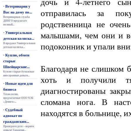
дочь и 4-летнего сы
Ветеринария у
•
отправилась за пок
Вас на дому по...
Ветеринарная служба
родственница не очень
ДИНГО предлагает
полный...
Универсальная
малышами, чем они и во
•
детская коляска...
подоконник и упали вни
В продаже Универсальная
детская коляска...
Куплю, обмен
•
старые
Благодаря не слишком 
Швейцарские...
Куплю старые бумажные
иностранные деньги...
хоть и получили т
Новые идеи для
•
диагностированы закр
бизнеса
Технологии,
предлагаемые ООО ЧЭБ
сломана нога. В нас
«Дениго»...
Судебный
•
находятся в больнице, и
адвокат по
гражданским...
Проиграем дело – вернем
деньги! Гарантия...