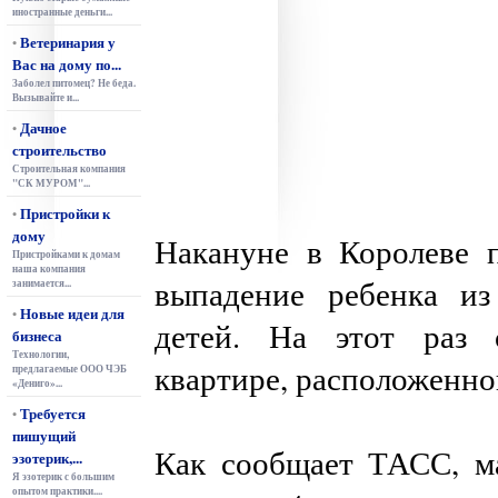
иностранные деньги...
Ветеринария у
•
Вас на дому по...
Заболел питомец? Не беда.
Вызывайте и...
Дачное
•
строительство
Строительная компания
"СК МУРОМ"...
Пристройки к
•
дому
Накануне в Королеве 
Пристройками к домам
наша компания
выпадение ребенка из
занимается...
Новые идеи для
•
детей. На этот раз 
бизнеса
Технологии,
квартире, расположенно
предлагаемые ООО ЧЭБ
«Дениго»...
Требуется
•
пишущий
Как сообщает ТАСС, м
эзотерик,...
Я эзотерик с большим
опытом практики....