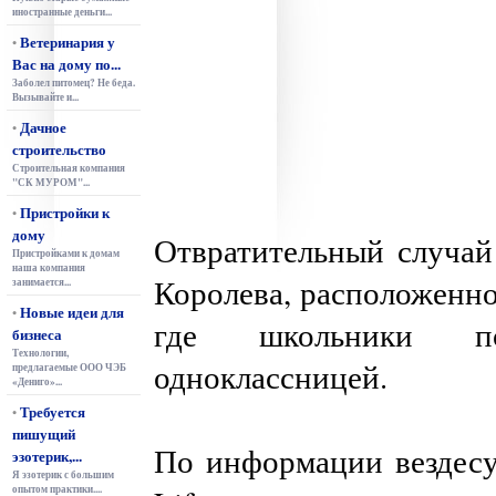
иностранные деньги...
Ветеринария у
•
Вас на дому по...
Заболел питомец? Не беда.
Вызывайте и...
Дачное
•
строительство
Строительная компания
"СК МУРОМ"...
Пристройки к
•
дому
Отвратительный случай
Пристройками к домам
наша компания
Королева, расположенно
занимается...
Новые идеи для
•
где школьники по
бизнеса
Технологии,
одноклассницей.
предлагаемые ООО ЧЭБ
«Дениго»...
Требуется
•
пишущий
По информации вездесу
эзотерик,...
Я эзотерик с большим
опытом практики....