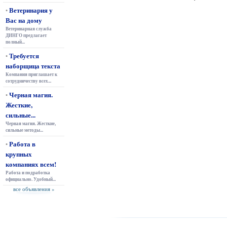
Ветеринария у
•
Вас на дому
Ветеринарная служба
ДИНГО предлагает
полный...
Требуется
•
наборщица текста
Компания приглашает к
сотрудничеству всех...
Черная магия.
•
Жесткие,
сильные...
Черная магия. Жесткие,
сильные методы...
Работа в
•
крупных
компаниях всем!
Работа и подработка
официально. Удобный...
все объявления »