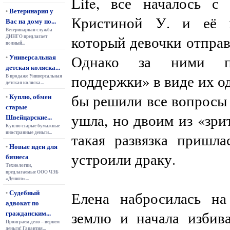
Life, все началось с
Ветеринария у
•
Кристиной У. и её п
Вас на дому по...
Ветеринарная служба
который девочки отправ
ДИНГО предлагает
полный...
Универсальная
Однако за ними по
•
детская коляска...
поддержки» в виде их о
В продаже Универсальная
детская коляска...
бы решили все вопросы 
Куплю, обмен
•
старые
ушла, но двоим из «зрит
Швейцарские...
Куплю старые бумажные
иностранные деньги...
такая развязка пришл
Новые идеи для
•
устроили драку.
бизнеса
Технологии,
предлагаемые ООО ЧЭБ
«Дениго»...
Судебный
•
Елена набросилась на
адвокат по
гражданским...
землю и начала избива
Проиграем дело – вернем
деньги! Гарантия...