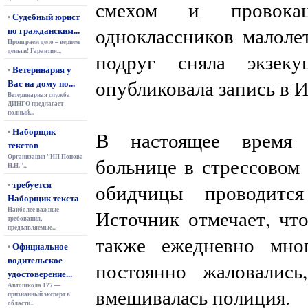
смехом и провокац
Судебный юрист
•
одноклассников малолет
по гражданским...
Проиграем дело – вернем
деньги! Гарантия...
подруг сняла экзек
Ветеринария у
•
опубликовала запись в И
Вас на дому по...
Ветеринарная служба
ДИНГО предлагает
полный...
Наборщик
•
В настоящее время 
текстов
Организация "ИП Попова
больнице в стрессовом 
Н.Н."...
требуется
•
обидчицы проводится
Наборщик текста
Наиболее важные
Источник отмечает, что
требования,
предъявляемые...
также ежедневно мно
Официальное
•
водительское
постоянно жаловалис
удостоверение...
Автошкола 177 —
вмешивалась полиция.
признанный эксперт в
области...