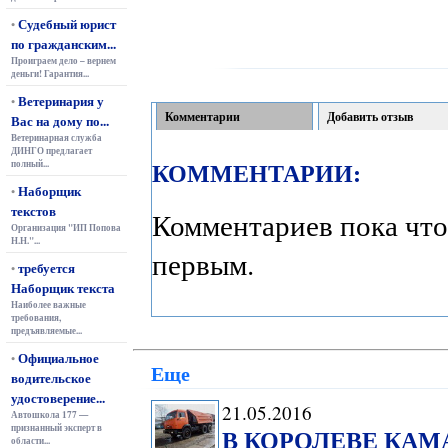
Судебный юрист
•
по гражданским...
Проиграем дело – вернем
деньги! Гарантия...
Ветеринария у
•
Комментарии
Добавить отзыв
Вас на дому по...
Ветеринарная служба
ДИНГО предлагает
КОММЕНТАРИИ:
полный...
Наборщик
•
текстов
Комментариев пока что
Организация "ИП Попова
Н.Н."...
первым.
требуется
•
Наборщик текста
Наиболее важные
требования,
предъявляемые...
Официальное
•
Еще
водительское
удостоверение...
21.05.2016
Автошкола 177 —
признанный эксперт в
В КОРОЛЕВЕ КАМА
области...