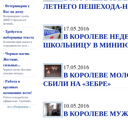
ЛЕТНЕГО ПЕШЕХОДА-
Ветеринария у
•
Вас на дому
Ветеринарная служба
ДИНГО предлагает
полный...
17.05.2016
Требуется
•
В КОРОЛЕВЕ НЕД
наборщица текста
ШКОЛЬНИЦУ В МИНИЮ
Компания приглашает к
сотрудничеству всех...
Черная магия.
•
Жесткие,
сильные...
17.05.2016
Черная магия. Жесткие,
В КОРОЛЕВЕ МОЛ
сильные методы...
Работа в
СБИЛИ НА «ЗЕБРЕ»
•
крупных
компаниях всем!
Работа и подработка
официально. Удобный...
10.05.2016
все объявления »
В КОРОЛЕВЕ МУЖ