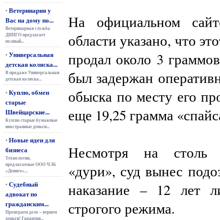
Ветеринария у
•
На официальном сайт
Вас на дому по...
Ветеринарная служба
области указано, что эт
ДИНГО предлагает
полный...
Универсальная
продал около 3 граммов
•
детская коляска...
был задержан оператив
В продаже Универсальная
детская коляска...
обыска по месту его п
Куплю, обмен
•
старые
еще 19,25 грамма «спайс
Швейцарские...
Куплю старые бумажные
иностранные деньги...
Новые идеи для
•
Несмотря на столь н
бизнеса
Технологии,
предлагаемые ООО ЧЭБ
«дури», суд вынес подо
«Дениго»...
Судебный
•
наказание – 12 лет 
адвокат по
гражданским...
строгого режима.
Проиграем дело – вернем
деньги! Гарантия...