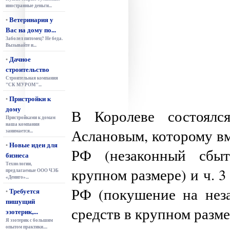
иностранные деньги...
Ветеринария у
•
Вас на дому по...
Заболел питомец? Не беда.
Вызывайте и...
Дачное
•
строительство
Строительная компания
"СК МУРОМ"...
Пристройки к
•
дому
В Королеве состоял
Пристройками к домам
наша компания
Аслановым, которому вме
занимается...
Новые идеи для
•
РФ (незаконный сбыт
бизнеса
Технологии,
крупном размере) и ч. 3 с
предлагаемые ООО ЧЭБ
«Дениго»...
РФ (покушение на нез
Требуется
•
пишущий
средств в крупном разме
эзотерик,...
Я эзотерик с большим
опытом практики....