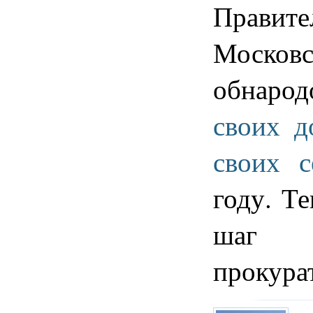
Правите
Моско
обнар
своих д
своих 
году. Т
шаг 
прокура