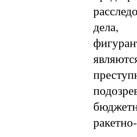
расслед
дела
фигура
являю
прест
подозре
бюдже
ракетно