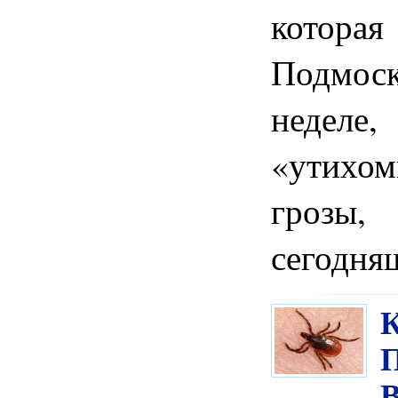
котор
Подмос
неделе,
«утихо
грозы
сегодня