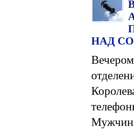
НАД С
Вечер
отдел
Корол
телеф
Мужчина