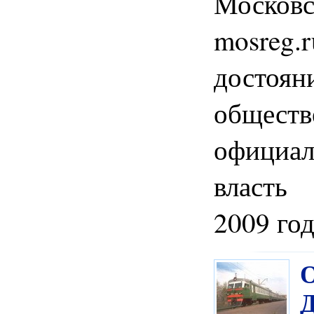
Моско
mosre
достоян
обществ
офици
власть
2009 го