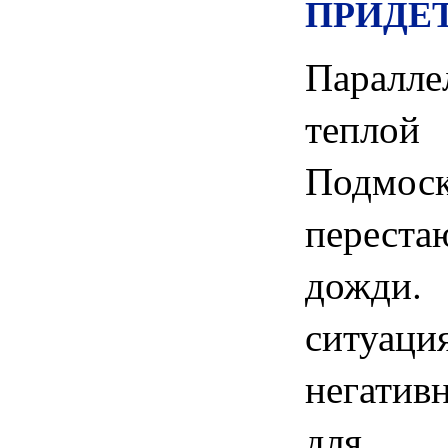
ПРИДЕ
Паралле
тепло
Подм
переста
дожд
ситуац
негатив
для м