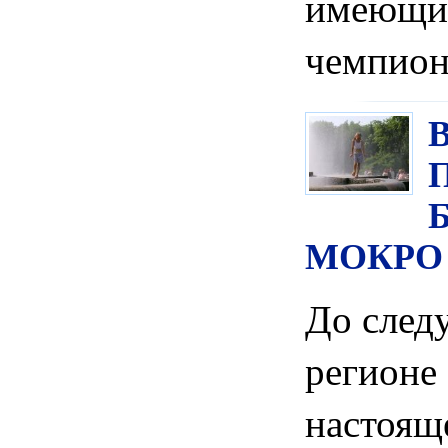
имею
чемпион
МОКРО
До след
регионе
насто