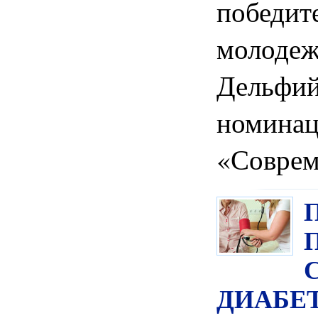
побе
молоде
Дельф
номина
«Соврем
ДИАБЕ