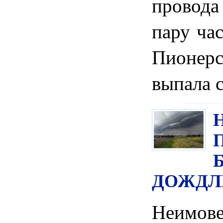
провод
пару час
Пионерс
выпала 
ДОЖДЛ
Неимо