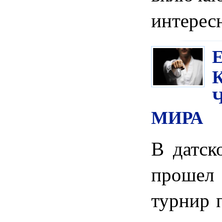
интерес
МИРА
В датск
прошел
турнир 