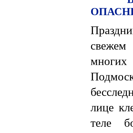
ОПАСН
Праздн
свеже
мног
Подмос
бессле
лице кл
теле б