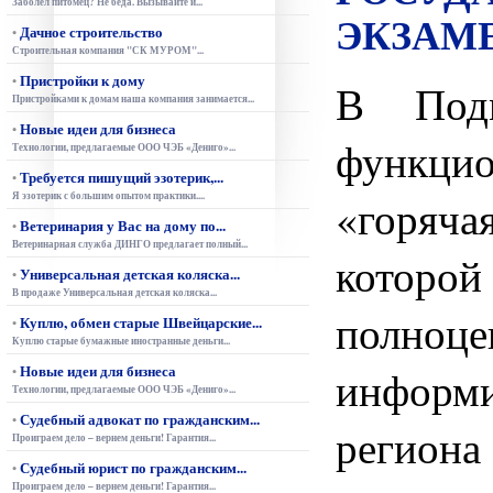
Заболел питомец? Не беда. Вызывайте и...
ЭКЗАМ
Дачное строительство
•
Строительная компания "СК МУРОМ"...
Пристройки к дому
•
В Подм
Пристройками к домам наша компания занимается...
Новые идеи для бизнеса
•
функцио
Технологии, предлагаемые ООО ЧЭБ «Дениго»...
Требуется пишущий эзотерик,...
•
Я эзотерик с большим опытом практики....
«горяча
Ветеринария у Вас на дому по...
•
Ветеринарная служба ДИНГО предлагает полный...
котор
Универсальная детская коляска...
•
В продаже Универсальная детская коляска...
полноце
Куплю, обмен старые Швейцарские...
•
Куплю старые бумажные иностранные деньги...
Новые идеи для бизнеса
информи
•
Технологии, предлагаемые ООО ЧЭБ «Дениго»...
Судебный адвокат по гражданским...
•
реги
Проиграем дело – вернем деньги! Гарантия...
Судебный юрист по гражданским...
•
Проиграем дело – вернем деньги! Гарантия...