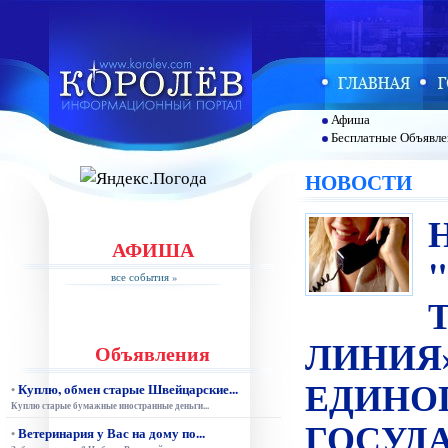
Афиша
Бесплатные Объявле
НОВОСТИ
АФИША
все события »
ЛИНИЯ
Объявления
ЕДИНО
Куплю, обмен старые Швейцарские...
•
Куплю старые бумажные иностранные деньги...
ГОСУД
Ветеринария у Вас на дому по...
•