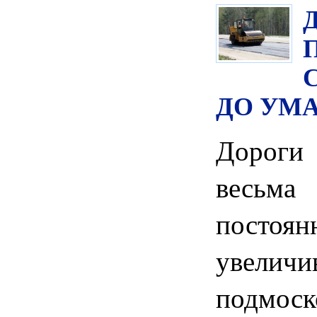
ДО УМ
Дороги
весьм
постоян
увелич
подмос