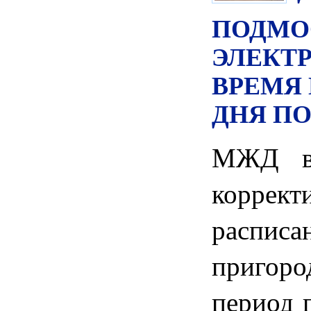
ПОДМО
ЭЛЕКТ
ВРЕМЯ
ДНЯ П
МЖД вн
корр
распис
пригоро
период п