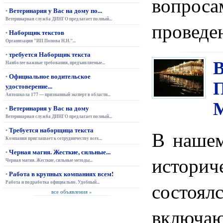
вопрос
Ветеринария у Вас на дому по...
•
Ветеринарная служба ДИНГО предлагает полный...
проведе
Наборщик текстов
•
Организация "ИП Попова Н.Н."...
требуется Наборщик текста
•
Наиболее важные требования, предъявляемые...
Официальное водительское
•
удостоверение...
Автошкола 177 — признанный эксперт в области...
Ветеринария у Вас на дому
•
Ветеринарная служба ДИНГО предлагает полный...
Требуется наборщица текста
•
В нашем
Компания приглашает к сотрудничеству всех...
Черная магия. Жесткие, сильные...
•
истор
Черная магия. Жесткие, сильные методы...
Работа в крупных компаниях всем!
•
состоя
Работа и подработка официально. Удобный...
все объявления »
включ