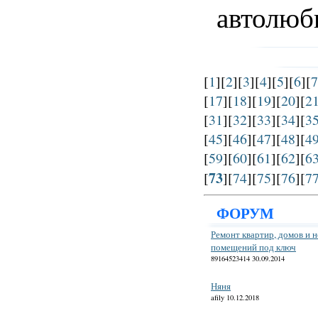
автолюб
[
1
][
2
][
3
][
4
][
5
][
6
][
7
[
17
][
18
][
19
][
20
][
2
[
31
][
32
][
33
][
34
][
3
[
45
][
46
][
47
][
48
][
4
[
59
][
60
][
61
][
62
][
6
73
[
][
74
][
75
][
76
][
7
ФОРУМ
Ремонт квартир, домов и 
помещений под ключ
89164523414 30.09.2014
Няня
afily 10.12.2018