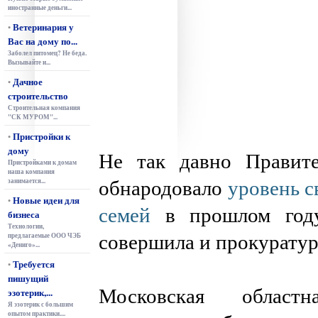
иностранные деньги...
Ветеринария у
•
Вас на дому по...
Заболел питомец? Не беда.
Вызывайте и...
Дачное
•
строительство
Строительная компания
"СК МУРОМ"...
Пристройки к
•
дому
Не так давно Правите
Пристройками к домам
наша компания
обнародовало
уровень с
занимается...
Новые идеи для
•
семей
в прошлом год
бизнеса
Технологии,
совершила и прокуратур
предлагаемые ООО ЧЭБ
«Дениго»...
Требуется
•
пишущий
Московская областн
эзотерик,...
Я эзотерик с большим
опытом практики....