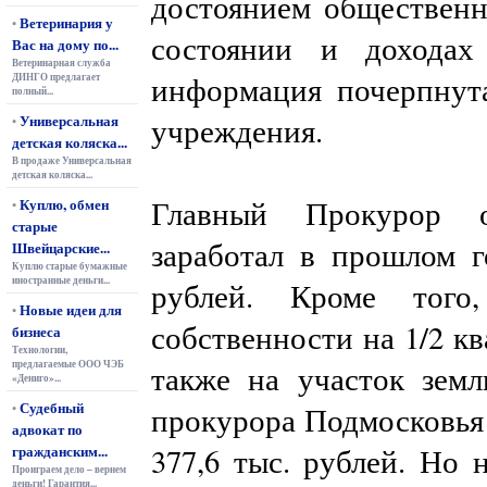
достоянием общественн
Ветеринария у
•
состоянии и доходах
Вас на дому по...
Ветеринарная служба
информация почерпнута
ДИНГО предлагает
полный...
Универсальная
учреждения.
•
детская коляска...
В продаже Универсальная
детская коляска...
Главный Прокурор о
Куплю, обмен
•
старые
заработал в прошлом г
Швейцарские...
Куплю старые бумажные
иностранные деньги...
рублей. Кроме того
Новые идеи для
•
собственности на 1/2 кв
бизнеса
Технологии,
предлагаемые ООО ЧЭБ
также на участок зем
«Дениго»...
Судебный
•
прокурора Подмосковья 
адвокат по
гражданским...
377,6 тыс. рублей. Но 
Проиграем дело – вернем
деньги! Гарантия...