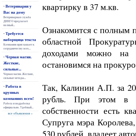
квартирку в 37 м.кв.
Ветеринария у
•
Вас на дому
Ветеринарная служба
ДИНГО предлагает
полный...
Ознакомится с полным 
Требуется
•
областной Прокурат
наборщица текста
Компания приглашает к
сотрудничеству всех...
доходами можно на с
Черная магия.
•
остановимся на прокуро
Жесткие,
сильные...
Черная магия. Жесткие,
сильные методы...
Так, Калинин А.П. за 20
Работа в
•
крупных
рубль. При этом в 
компаниях всем!
Работа и подработка
собственности есть кв
официально. Удобный...
все объявления »
Супруга мэра Королева, 
530 рублей, владеет авт