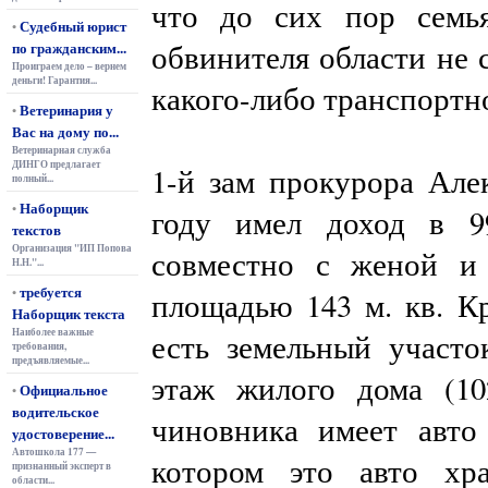
что до сих пор семья
Судебный юрист
•
обвинителя области не 
по гражданским...
Проиграем дело – вернем
деньги! Гарантия...
какого-либо транспортно
Ветеринария у
•
Вас на дому по...
Ветеринарная служба
ДИНГО предлагает
1-й зам прокурора Але
полный...
Наборщик
•
году имел доход в 99
текстов
Организация "ИП Попова
совместно с женой и 
Н.Н."...
требуется
•
площадью 143 м. кв. Кр
Наборщик текста
Наиболее важные
есть земельный участо
требования,
предъявляемые...
этаж жилого дома (102
Официальное
•
водительское
чиновника имеет авто
удостоверение...
Автошкола 177 —
котором это авто хр
признанный эксперт в
области...