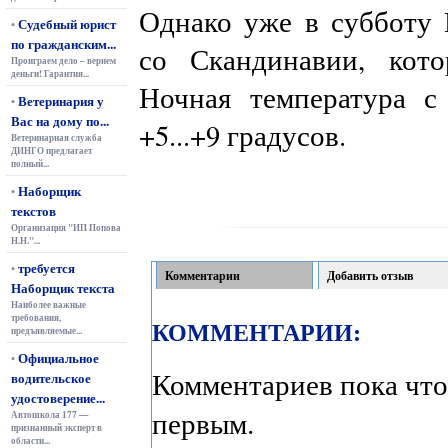
Однако уже в субботу 
Судебный юрист
•
по гражданским...
со Скандинавии, кото
Проиграем дело – вернем
деньги! Гарантия...
Ночная температура с
Ветеринария у
•
Вас на дому по...
+5...+9 градусов.
Ветеринарная служба
ДИНГО предлагает
полный...
Наборщик
•
текстов
Организация "ИП Попова
Н.Н."...
требуется
•
Комментарии
Добавить отзыв
Наборщик текста
Наиболее важные
требования,
КОММЕНТАРИИ:
предъявляемые...
Официальное
•
Комментариев пока что
водительское
удостоверение...
первым.
Автошкола 177 —
признанный эксперт в
области...