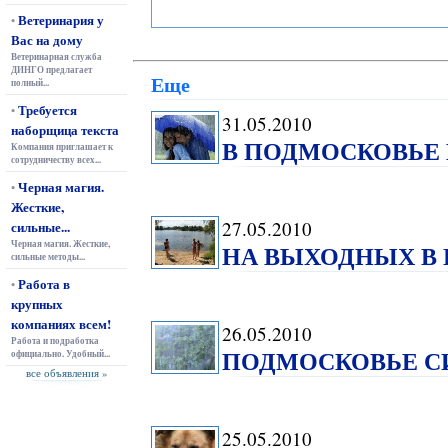
Ветеринария у
•
Вас на дому
Ветеринарная служба
ДИНГО предлагает
Еще
полный...
Требуется
•
31.05.2010
наборщица текста
В ПОДМОСКОВЬЕ
Компания приглашает к
сотрудничеству всех...
Черная магия.
•
Жесткие,
27.05.2010
сильные...
Черная магия. Жесткие,
НА ВЫХОДНЫХ В
сильные методы...
Работа в
•
крупных
компаниях всем!
26.05.2010
Работа и подработка
ПОДМОСКОВЬЕ С
официально. Удобный...
все объявления »
25.05.2010