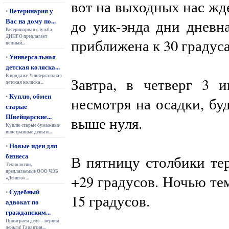
вот на выходных нас жд
Ветеринария у
•
Вас на дому по...
до уик-энда дни дневна
Ветеринарная служба
ДИНГО предлагает
приближена к 30 градус
полный...
Универсальная
•
детская коляска...
В продаже Универсальная
Завтра, в четверг 3 
детская коляска...
Куплю, обмен
•
несмотря на осадки, буд
старые
Швейцарские...
выше нуля.
Куплю старые бумажные
иностранные деньги...
Новые идеи для
•
бизнеса
В пятницу столбики те
Технологии,
предлагаемые ООО ЧЭБ
+29 градусов. Ночью те
«Дениго»...
Судебный
•
15 градусов.
адвокат по
гражданским...
Проиграем дело – вернем
деньги! Гарантия...