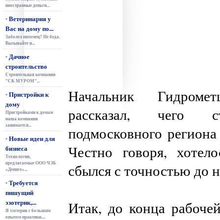
иностранные деньги...
Ветеринария у
•
Вас на дому по...
Заболел питомец? Не беда.
Вызывайте и...
Дачное
•
строительство
Строительная компания
"СК МУРОМ"...
Начальник Гидроме
Пристройки к
•
дому
рассказал, чего 
Пристройками к домам
наша компания
занимается...
подмосковного региона
Новые идеи для
•
Честно говоря, хотел
бизнеса
Технологии,
предлагаемые ООО ЧЭБ
сбылся с точностью до н
«Дениго»...
Требуется
•
пишущий
эзотерик,...
Итак, до конца рабочей
Я эзотерик с большим
опытом практики....