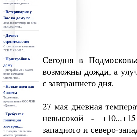
иностранные деньги...
Ветеринария у
•
Вас на дому по...
Заболел питомец? Не беда.
Вызывайте и...
Дачное
•
строительство
Строительная компания
"СК МУРОМ"...
Сегодня в Подмосковь
Пристройки к
•
дому
возможны дожди, а улу
Пристройками к домам
наша компания
занимается...
с завтрашнего дня.
Новые идеи для
•
бизнеса
Технологии,
предлагаемые ООО ЧЭБ
27 мая дневная темпера
«Дениго»...
Требуется
•
невысокой - +10...+1
пишущий
эзотерик,...
западного и северо-запа
Я эзотерик с большим
опытом практики....