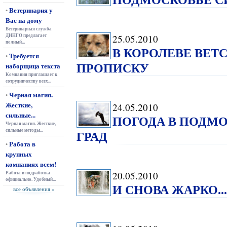
Ветеринария у
•
Вас на дому
Ветеринарная служба
ДИНГО предлагает
25.05.2010
полный...
В КОРОЛЕВЕ ВЕ
Требуется
•
ПРОПИСКУ
наборщица текста
Компания приглашает к
сотрудничеству всех...
Черная магия.
•
Жесткие,
24.05.2010
сильные...
ПОГОДА В ПОДМО
Черная магия. Жесткие,
сильные методы...
ГРАД
Работа в
•
крупных
компаниях всем!
Работа и подработка
20.05.2010
официально. Удобный...
И СНОВА ЖАРКО...
все объявления »