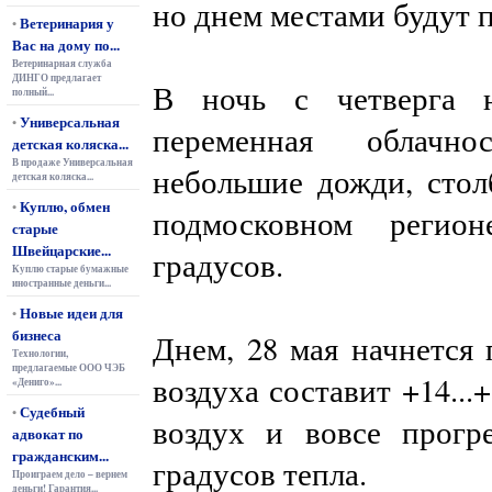
но днем местами будут п
Ветеринария у
•
Вас на дому по...
Ветеринарная служба
ДИНГО предлагает
В ночь с четверга н
полный...
Универсальная
•
переменная облачно
детская коляска...
В продаже Универсальная
небольшие дожди, стол
детская коляска...
Куплю, обмен
•
подмосковном регион
старые
Швейцарские...
градусов.
Куплю старые бумажные
иностранные деньги...
Новые идеи для
•
бизнеса
Днем, 28 мая начнется 
Технологии,
предлагаемые ООО ЧЭБ
воздуха составит +14...
«Дениго»...
Судебный
•
воздух и вовсе прогре
адвокат по
гражданским...
градусов тепла.
Проиграем дело – вернем
деньги! Гарантия...