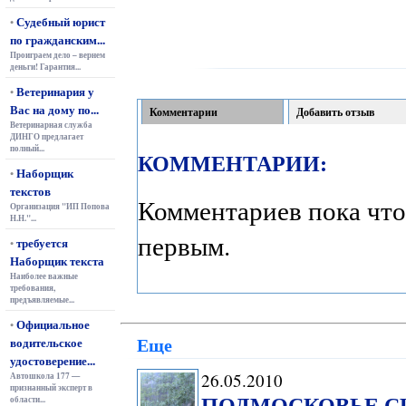
Судебный юрист
•
по гражданским...
Проиграем дело – вернем
деньги! Гарантия...
Ветеринария у
•
Вас на дому по...
Комментарии
Добавить отзыв
Ветеринарная служба
ДИНГО предлагает
полный...
КОММЕНТАРИИ:
Наборщик
•
текстов
Комментариев пока что
Организация "ИП Попова
Н.Н."...
первым.
требуется
•
Наборщик текста
Наиболее важные
требования,
предъявляемые...
Официальное
•
Еще
водительское
удостоверение...
26.05.2010
Автошкола 177 —
признанный эксперт в
ПОДМОСКОВЬЕ С
области...