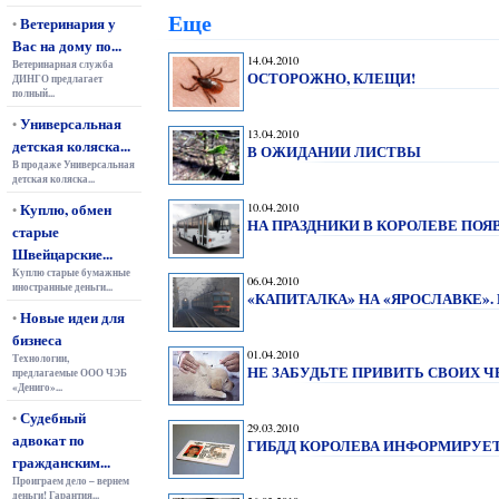
Еще
Ветеринария у
•
Вас на дому по...
14.04.2010
Ветеринарная служба
ОСТОРОЖНО, КЛЕЩИ!
ДИНГО предлагает
полный...
Универсальная
•
13.04.2010
детская коляска...
В ОЖИДАНИИ ЛИСТВЫ
В продаже Универсальная
детская коляска...
Куплю, обмен
10.04.2010
•
НА ПРАЗДНИКИ В КОРОЛЕВЕ ПО
старые
Швейцарские...
Куплю старые бумажные
06.04.2010
иностранные деньги...
«КАПИТАЛКА» НА «ЯРОСЛАВКЕ».
Новые идеи для
•
бизнеса
01.04.2010
Технологии,
НЕ ЗАБУДЬТЕ ПРИВИТЬ СВОИХ 
предлагаемые ООО ЧЭБ
«Дениго»...
Судебный
•
29.03.2010
адвокат по
ГИБДД КОРОЛЕВА ИНФОРМИРУЕТ
гражданским...
Проиграем дело – вернем
деньги! Гарантия...