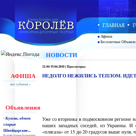
Афиша
Бесплатные Объявле
НОВОСТИ
21:04 19.04.2010 | Просмотры:
АФИША
НЕДОЛГО НЕЖИЛИСЬ ТЕПЛОМ. ИДЕ
все события »
Объявления
Куплю, обмен
•
Уже со вторника в подмосковном регионе н
старые
наших западных соседей, из Украины. И 
Швейцарские...
«плясала» от 15 до 20 градусов выше нуля, 
Куплю старые бумажные