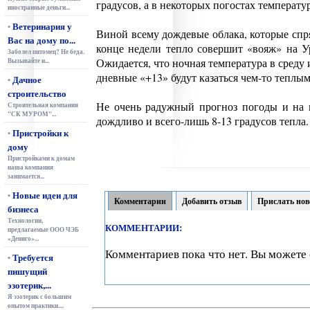
градусов, а в некоторых погостах температур
иностранные деньги...
Ветеринария у
•
Виной всему дождевые облака, которые спря
Вас на дому по...
конце недели тепло совершит «вояж» на У
Заболел питомец? Не беда.
Ожидается, что ночная температура в среду 
Вызывайте и...
дневные «+13» будут казаться чем-то теплы
Дачное
•
строительство
Не очень радужный прогноз погоды и на 
Строительная компания
"СК МУРОМ"...
дождливо и всего-лишь 8-13 градусов тепла.
Пристройки к
•
дому
Пристройками к домам
наша компания
занимается...
Новые идеи для
•
Комментарии
Добавить отзыв
Прислать нов
бизнеса
Технологии,
КОММЕНТАРИИ:
предлагаемые ООО ЧЭБ
«Дениго»...
Комментариев пока что нет. Вы можете 
Требуется
•
пишущий
эзотерик,...
Я эзотерик с большим
опытом практики....