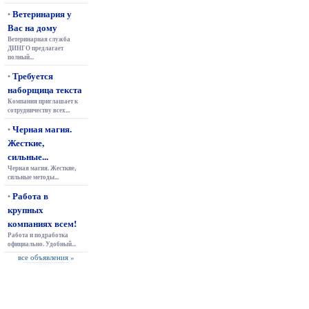
Ветеринария у
•
Вас на дому
Ветеринарная служба
ДИНГО предлагает
полный...
Требуется
•
наборщица текста
Компания приглашает к
сотрудничеству всех...
Черная магия.
•
Жесткие,
сильные...
Черная магия. Жесткие,
сильные методы...
Работа в
•
крупных
компаниях всем!
Работа и подработка
официально. Удобный...
все объявления »