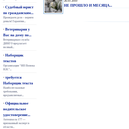
26.03.2010
НЕ ПРОШЛО И МЕСЯЦА...
Судебный юрист
•
по гражданским...
Проиграем дело – вернем
деньги! Гарантия...
Ветеринария у
•
Вас на дому по...
Ветеринарная служба
ДИНГО предлагает
полный...
Наборщик
•
текстов
Организация "ИП Попова
Н.Н."...
требуется
•
Наборщик текста
Наиболее важные
требования,
предъявляемые...
Официальное
•
водительское
удостоверение...
Автошкола 177 —
признанный эксперт в
области...