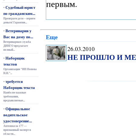
первым.
Судебный юрист
•
по гражданским...
Проиграем дело – вернем
деньги! Гарантия...
Ветеринария у
•
Еще
Вас на дому по...
Ветеринарная служба
ДИНГО предлагает
26.03.2010
полный...
НЕ ПРОШЛО И МЕС
Наборщик
•
текстов
Организация "ИП Попова
Н.Н."...
требуется
•
Наборщик текста
Наиболее важные
требования,
предъявляемые...
Официальное
•
водительское
удостоверение...
Автошкола 177 —
признанный эксперт в
области...