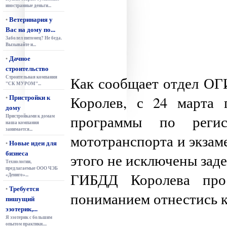
иностранные деньги...
Ветеринария у
•
Вас на дому по...
Заболел питомец? Не беда.
Вызывайте и...
Дачное
•
строительство
Строительная компания
Как сообщает отдел ОГ
"СК МУРОМ"...
Пристройки к
Королев, с 24 марта 
•
дому
программы по регис
Пристройками к домам
наша компания
занимается...
мототранспорта и экзаме
Новые идеи для
•
бизнеса
этого не исключены зад
Технологии,
предлагаемые ООО ЧЭБ
ГИБДД Королева прос
«Дениго»...
Требуется
•
пониманием отнестись к
пишущий
эзотерик,...
Я эзотерик с большим
опытом практики....