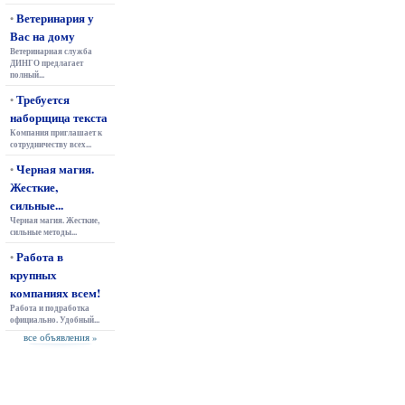
Ветеринария у
•
Вас на дому
Ветеринарная служба
ДИНГО предлагает
полный...
Требуется
•
наборщица текста
Компания приглашает к
сотрудничеству всех...
Черная магия.
•
Жесткие,
сильные...
Черная магия. Жесткие,
сильные методы...
Работа в
•
крупных
компаниях всем!
Работа и подработка
официально. Удобный...
все объявления »