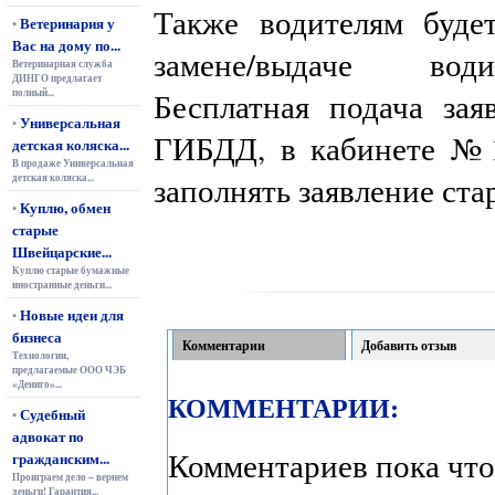
Также водителям буде
Ветеринария у
•
Вас на дому по...
замене/выдаче води
Ветеринарная служба
ДИНГО предлагает
полный...
Бесплатная подача зая
Универсальная
•
ГИБДД, в кабинете №1
детская коляска...
В продаже Универсальная
заполнять заявление ста
детская коляска...
Куплю, обмен
•
старые
Швейцарские...
Куплю старые бумажные
иностранные деньги...
Новые идеи для
•
бизнеса
Комментарии
Добавить отзыв
Технологии,
предлагаемые ООО ЧЭБ
«Дениго»...
КОММЕНТАРИИ:
Судебный
•
адвокат по
Комментариев пока что
гражданским...
Проиграем дело – вернем
деньги! Гарантия...