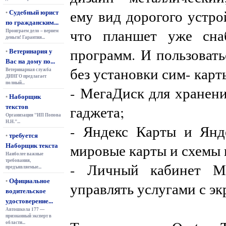
ему вид дорогого устрой
Судебный юрист
•
по гражданским...
что планшет уже сна
Проиграем дело – вернем
деньги! Гарантия...
программ. И пользоват
Ветеринария у
•
Вас на дому по...
без установки сим- карт
Ветеринарная служба
ДИНГО предлагает
полный...
- МегаДиск для хранени
Наборщик
•
текстов
гаджета;
Организация "ИП Попова
Н.Н."...
- Яндекс Карты и Янд
требуется
•
Наборщик текста
мировые карты и схемы 
Наиболее важные
требования,
- Личный кабинет Ме
предъявляемые...
Официальное
•
управлять услугами с эк
водительское
удостоверение...
Автошкола 177 —
признанный эксперт в
области...