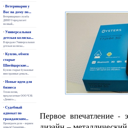
Ветеринария у
•
Вас на дому по...
Ветеринарная служба
ДИНГО предлагает
полный...
Универсальная
•
детская коляска...
В продаже Универсальная
детская коляска...
Куплю, обмен
•
старые
Швейцарские...
Куплю старые бумажные
иностранные деньги...
Новые идеи для
•
бизнеса
Технологии,
предлагаемые ООО ЧЭБ
«Дениго»...
Судебный
•
адвокат по
Первое впечатление - 
гражданским...
дизайн – металлический
Проиграем дело – вернем
деньги! Гарантия...