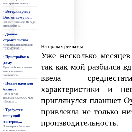
иностранные деньги...
Ветеринария у
•
Вас на дому по...
Заболел питомец? Не беда.
Вызывайте и...
Дачное
•
строительство
Строительная компания
На правах рекламы
"СК МУРОМ"...
Уже несколько месяцев
Пристройки к
•
дому
так как мой разбился вд
Пристройками к домам
наша компания
ввела среднестати
занимается...
Новые идеи для
•
характеристики и н
бизнеса
Технологии,
приглянулся планшет Oy
предлагаемые ООО ЧЭБ
«Дениго»...
привлекла не только ни
Требуется
•
пишущий
производительность.
эзотерик,...
Я эзотерик с большим
опытом практики....