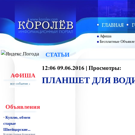
Афиша
Бесплатные Объявле
СТАТЬИ
12:06 09.06.2016 | Просмотры:
АФИША
ПЛАНШЕТ ДЛЯ ВОДИ
все события »
Объявления
Куплю, обмен
•
старые
Швейцарские...
Куплю старые бумажные