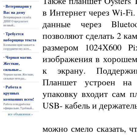
Также планшет Oysters
Ветеринария у
•
в Интернет через Wi-Fi.
Вас на дому
Ветеринарная служба
данные через Blueto
ДИНГО предлагает
полный...
позволяют сделать 2 кам
Требуется
•
наборщица текста
размером 1024Х600 Pi
Компания приглашает к
сотрудничеству всех...
изображения в хорошем 
Черная магия.
•
Жесткие,
к экрану. Поддержи
сильные...
Черная магия. Жесткие,
Планшет устроен на 
сильные методы...
Работа в
•
упаковку входит сам пл
крупных
компаниях всем!
USB- кабель и держатель
Работа и подработка
официально. Удобный...
все объявления »
можно смело сказать, ч