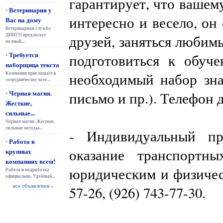
гарантирует, что вашему
Ветеринария у
•
интересно и весело, он
Вас на дому
Ветеринарная служба
ДИНГО предлагает
друзей, заняться любим
полный...
Требуется
•
подготовиться к обуч
наборщица текста
Компания приглашает к
необходимый набор зна
сотрудничеству всех...
Черная магия.
письмо и пр.). Телефон д
•
Жесткие,
сильные...
Черная магия. Жесткие,
сильные методы...
- Индивидуальный пр
Работа в
•
оказание транспортны
крупных
компаниях всем!
юридическим и физическ
Работа и подработка
официально. Удобный...
все объявления »
57-26, (926) 743-77-30.