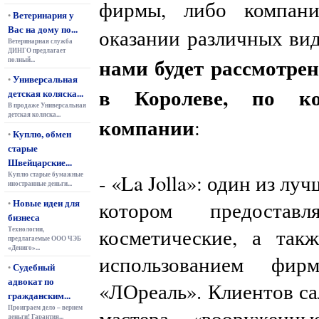
фирмы, либо компани
Ветеринария у
•
Вас на дому по...
оказании различных вид
Ветеринарная служба
ДИНГО предлагает
нами будет рассмотрен
полный...
Универсальная
•
в Королеве, по ко
детская коляска...
В продаже Универсальная
детская коляска...
компании
:
Куплю, обмен
•
старые
Швейцарские...
Куплю старые бумажные
- «La Jolla»: один из лу
иностранные деньги...
Новые идеи для
котором предоставл
•
бизнеса
косметические, а так
Технологии,
предлагаемые ООО ЧЭБ
«Дениго»...
использованием фир
Судебный
•
адвокат по
«ЛОреаль». Клиентов с
гражданским...
Проиграем дело – вернем
мастера, «вооруженн
деньги! Гарантия...