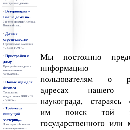
иностранные деньги...
Ветеринария у
•
Вас на дому по...
Заболел питомец? Не беда.
Вызывайте и...
Дачное
•
строительство
Строительная компания
"СК МУРОМ"...
Мы постоянно предо
Пристройки к
•
дому
информацию 
Пристройками к домам
наша компания
занимается...
пользователям о р
Новые идеи для
•
адресах нашего с
бизнеса
Технологии,
предлагаемые ООО ЧЭБ
наукограда, стараясь 
«Дениго»...
Требуется
•
им поиск той ил
пишущий
эзотерик,...
государственного или 
Я эзотерик с большим
опытом практики....