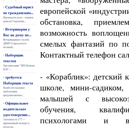
Судебный юрист
•
европейской «индустрии
по гражданским...
Проиграем дело – вернем
обстановка, приемл
деньги! Гарантия...
Ветеринария у
•
возможность воплощен
Вас на дому по...
Ветеринарная служба
смелых фантазий по по
ДИНГО предлагает
полный...
Контактный телефон сало
Наборщик
•
текстов
Организация "ИП Попова
Н.Н."...
- «Кораблик»: детский 
требуется
•
Наборщик текста
школе, мини-садиком,
Наиболее важные
требования,
малышей с высокоэ
предъявляемые...
Официальное
•
обучения, квалиф
водительское
удостоверение...
психологами и вра
Автошкола 177 —
признанный эксперт в
области...