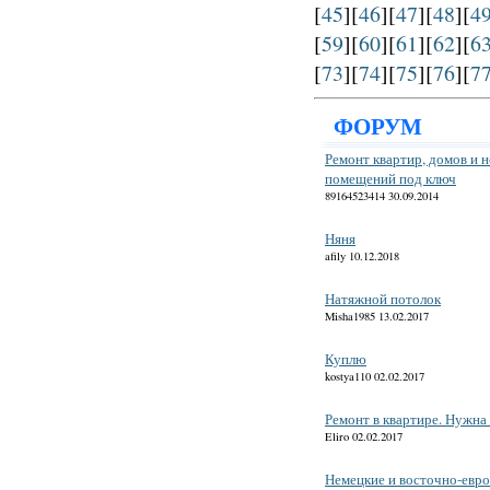
[
45
][
46
][
47
][
48
][
4
[
59
][
60
][
61
][
62
][
6
[
73
][
74
][
75
][
76
][
7
ФОРУМ
Ремонт квартир, домов и 
помещений под ключ
89164523414 30.09.2014
Няня
afily 10.12.2018
Натяжной потолок
Misha1985 13.02.2017
Куплю
kostya110 02.02.2017
Ремонт в квартире. Нужна
Eliro 02.02.2017
Немецкие и восточно-евр