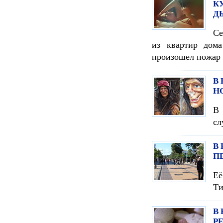
К
Д
Се
из квартир дом
произошел пожар
В
Н
В 
сл
В
П
Е
Ти
В
Р