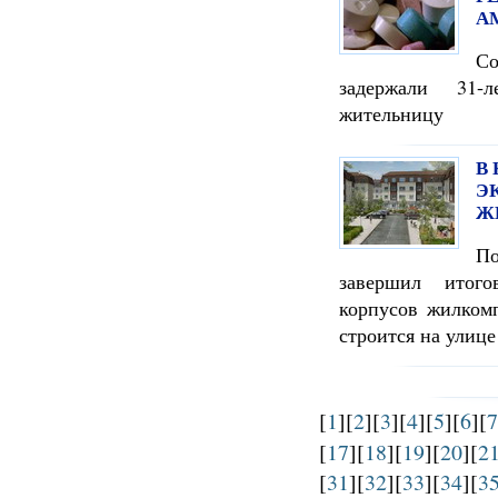
А
С
задержали 31-
жительницу
В
Э
Ж
П
завершил итого
корпусов жилкомп
строится на улице
[
1
][
2
][
3
][
4
][
5
][
6
][
7
[
17
][
18
][
19
][
20
][
2
[
31
][
32
][
33
][
34
][
3