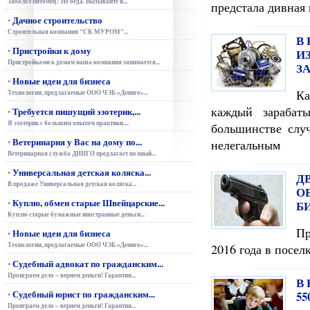
Заболел питомец? Не беда. Вызывайте и...
предстала дивная
Дачное строительство
•
Строительная компания "СК МУРОМ"...
В
Пристройки к дому
•
И
Пристройками к домам наша компания занимается...
З
Новые идеи для бизнеса
•
Ка
Технологии, предлагаемые ООО ЧЭБ «Дениго»...
каждый зарабат
Требуется пишущий эзотерик,...
•
Я эзотерик с большим опытом практики....
большинстве случ
Ветеринария у Вас на дому по...
•
нелегальным
Ветеринарная служба ДИНГО предлагает полный...
Универсальная детская коляска...
•
Д
В продаже Универсальная детская коляска...
О
Куплю, обмен старые Швейцарские...
•
Б
Куплю старые бумажные иностранные деньги...
Пр
Новые идеи для бизнеса
•
Технологии, предлагаемые ООО ЧЭБ «Дениго»...
2016 года в посел
Судебный адвокат по гражданским...
•
Проиграем дело – вернем деньги! Гарантия...
В
Судебный юрист по гражданским...
55
•
Проиграем дело – вернем деньги! Гарантия...