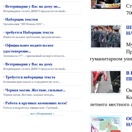
Ст
Ветеринария у Вас на дому по...
•
Ветеринарная служба ДИНГО предлагает полный...
70
Наборщик текстов
•
Организация "ИП Попова Н.Н."...
Ш
требуется Наборщик текста
Н
•
Наиболее важные требования, предъявляемые...
Му
Официальное водительское
•
П
удостоверение...
Автошкола 177 — признанный эксперт в области...
гуманитарном уни
Ветеринария у Вас на дому
•
Ветеринарная служба ДИНГО предлагает полный...
В
Требуется наборщица текста
•
П
Компания приглашает к сотрудничеству всех...
О
Черная магия. Жесткие, сильные...
•
Черная магия. Жесткие, сильные методы...
Ко
Работа в крупных компаниях всем!
•
летнего местного
Работа и подработка официально. Удобный...
все объявления »
О
Н