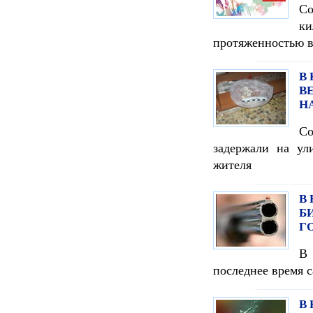
Со
ки
протяженностью в
В
В
Н
С
задержали на ул
жителя
В
Б
Г
В 
последнее время 
В