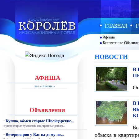
Афиша
Бесплатные Объявле
НОВОСТИ
В
П
АФИША
Он
все события »
В
Объявления
В
К
Куплю, обмен старые Швейцарские...
•
Бы
Куплю старые бумажные иностранные деньги...
обыска в квартир
Ветеринария у Вас на дому по...
•