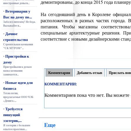
демонтированы, до конца 2015 года планиру
иностранные деньги...
Ветеринария у
•
На сегодняшний день в Королеве официаль
Вас на дому по...
расположенных в разных частях города. 
Заболел питомец? Не беда.
питания. Чтобы магазины соответствова
Вызывайте и...
специальные архитектурные решения. При
Дачное
•
соответствие с новыми дизайнерскими станд
строительство
Строительная компания
"СК МУРОМ"...
Пристройки к
•
дому
Пристройками к домам
наша компания
Комментарии
Добавить отзыв
Прислать нов
занимается...
Новые идеи для
•
КОММЕНТАРИИ:
бизнеса
Технологии,
Комментариев пока что нет. Вы можете 
предлагаемые ООО ЧЭБ
«Дениго»...
Требуется
•
пишущий
эзотерик,...
Еще
Я эзотерик с большим
опытом практики....