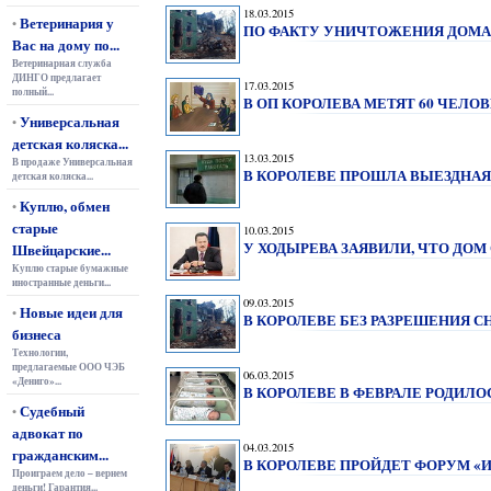
18.03.2015
Ветеринария у
•
ПО ФАКТУ УНИЧТОЖЕНИЯ ДОМА
Вас на дому по...
Ветеринарная служба
ДИНГО предлагает
17.03.2015
полный...
В ОП КОРОЛЕВА МЕТЯТ 60 ЧЕЛО
Универсальная
•
детская коляска...
13.03.2015
В продаже Универсальная
В КОРОЛЕВЕ ПРОШЛА ВЫЕЗДНАЯ
детская коляска...
Куплю, обмен
•
старые
10.03.2015
У ХОДЫРЕВА ЗАЯВИЛИ, ЧТО ДО
Швейцарские...
Куплю старые бумажные
иностранные деньги...
09.03.2015
Новые идеи для
•
В КОРОЛЕВЕ БЕЗ РАЗРЕШЕНИЯ С
бизнеса
Технологии,
предлагаемые ООО ЧЭБ
06.03.2015
«Дениго»...
В КОРОЛЕВЕ В ФЕВРАЛЕ РОДИЛО
Судебный
•
адвокат по
04.03.2015
гражданским...
В КОРОЛЕВЕ ПРОЙДЕТ ФОРУМ «
Проиграем дело – вернем
деньги! Гарантия...