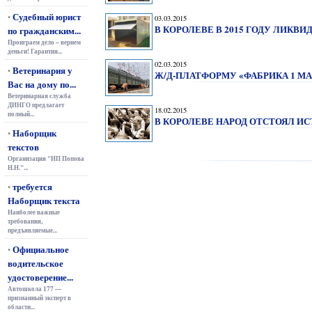
Судебный юрист
•
03.03.2015
В КОРОЛЕВЕ В 2015 ГОДУ ЛИКВ
по гражданским...
Проиграем дело – вернем
деньги! Гарантия...
02.03.2015
Ветеринария у
•
Ж/Д-ПЛАТФОРМУ «ФАБРИКА 1 М
Вас на дому по...
Ветеринарная служба
ДИНГО предлагает
18.02.2015
полный...
В КОРОЛЕВЕ НАРОД ОТСТОЯЛ И
Наборщик
•
текстов
Организация "ИП Попова
Н.Н."...
требуется
•
Наборщик текста
Наиболее важные
требования,
предъявляемые...
Официальное
•
водительское
удостоверение...
Автошкола 177 —
признанный эксперт в
области...