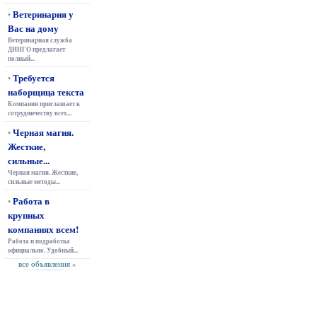
Ветеринария у
•
Вас на дому
Ветеринарная служба
ДИНГО предлагает
полный...
Требуется
•
наборщица текста
Компания приглашает к
сотрудничеству всех...
Черная магия.
•
Жесткие,
сильные...
Черная магия. Жесткие,
сильные методы...
Работа в
•
крупных
компаниях всем!
Работа и подработка
официально. Удобный...
все объявления »