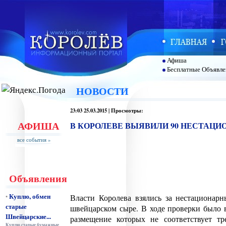
Афиша
Бесплатные Объявле
НОВОСТИ
23:03 25.03.2015 | Просмотры:
АФИША
В КОРОЛЕВЕ ВЫЯВИЛИ 90 НЕСТАЦИ
все события »
Объявления
Куплю, обмен
•
Власти Королева взялись за нестационарн
старые
швейцарском сыре. В ходе проверки было 
Швейцарские...
размещение которых не соответствует 
Куплю старые бумажные