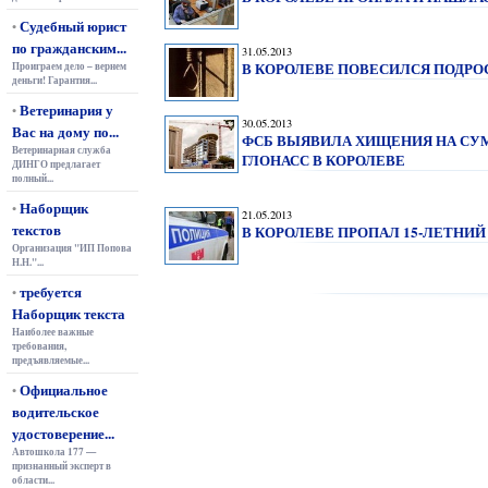
Судебный юрист
•
по гражданским...
31.05.2013
В КОРОЛЕВЕ ПОВЕСИЛСЯ ПОДРО
Проиграем дело – вернем
деньги! Гарантия...
Ветеринария у
•
30.05.2013
Вас на дому по...
ФСБ ВЫЯВИЛА ХИЩЕНИЯ НА СУМ
Ветеринарная служба
ГЛОНАСС В КОРОЛЕВЕ
ДИНГО предлагает
полный...
Наборщик
•
21.05.2013
текстов
В КОРОЛЕВЕ ПРОПАЛ 15-ЛЕТНИЙ
Организация "ИП Попова
Н.Н."...
требуется
•
Наборщик текста
Наиболее важные
требования,
предъявляемые...
Официальное
•
водительское
удостоверение...
Автошкола 177 —
признанный эксперт в
области...