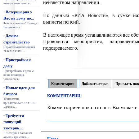
неизвестном направлении.
иностранные деньги...
Ветеринария у
•
По данным «РИА Новости», в сумке нахо
Вас на дому по...
выплаты пенсий.
Заболел питомец? Не беда.
Вызывайте и...
В настоящее время устанавливаются все обс
Дачное
•
Проводятся мероприятия, направленн
строительство
подозреваемого.
Строительная компания
"СК МУРОМ"...
Пристройки к
•
дому
Пристройками к домам
наша компания
занимается...
Комментарии
Добавить отзыв
Прислать нов
Новые идеи для
•
бизнеса
КОММЕНТАРИИ:
Технологии,
предлагаемые ООО ЧЭБ
Комментариев пока что нет. Вы можете 
«Дениго»...
Требуется
•
пишущий
эзотерик,...
Я эзотерик с большим
Еще
опытом практики....