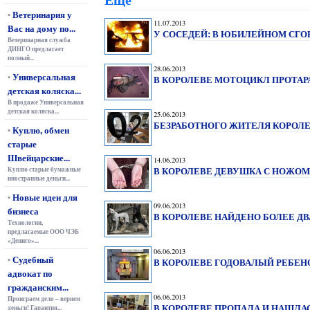
Ветеринария у
•
11.07.2013
Вас на дому по...
У СОСЕДЕЙ: В ЮБИЛЕЙНОМ СГО
Ветеринарная служба
ДИНГО предлагает
полный...
28.06.2013
Универсальная
•
В КОРОЛЕВЕ МОТОЦИКЛ ПРОТАРА
детская коляска...
В продаже Универсальная
детская коляска...
25.06.2013
БЕЗРАБОТНОГО ЖИТЕЛЯ КОРОЛЕ
Куплю, обмен
•
старые
Швейцарские...
14.06.2013
В КОРОЛЕВЕ ДЕВУШКА С НОЖО
Куплю старые бумажные
иностранные деньги...
Новые идеи для
•
09.06.2013
бизнеса
В КОРОЛЕВЕ НАЙДЕНО БОЛЕЕ Д
Технологии,
предлагаемые ООО ЧЭБ
«Дениго»...
06.06.2013
Судебный
•
В КОРОЛЕВЕ ГОДОВАЛЫЙ РЕБЕНО
адвокат по
гражданским...
06.06.2013
Проиграем дело – вернем
В КОРОЛЕВЕ ПРОПАЛА И НАШЛАС
деньги! Гарантия...