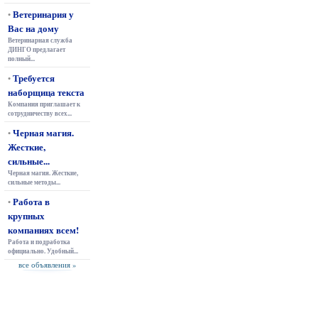
Ветеринария у
•
Вас на дому
Ветеринарная служба
ДИНГО предлагает
полный...
Требуется
•
наборщица текста
Компания приглашает к
сотрудничеству всех...
Черная магия.
•
Жесткие,
сильные...
Черная магия. Жесткие,
сильные методы...
Работа в
•
крупных
компаниях всем!
Работа и подработка
официально. Удобный...
все объявления »