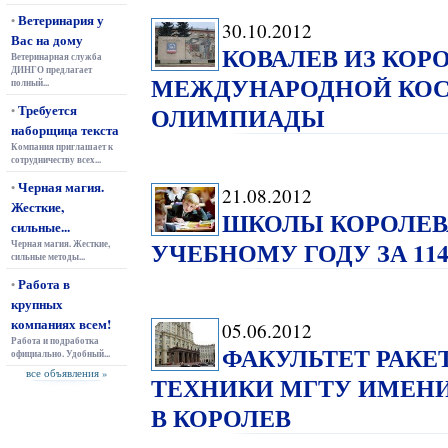
Ветеринария у
•
30.10.2012
Вас на дому
КОВАЛЕВ ИЗ КОР
Ветеринарная служба
ДИНГО предлагает
МЕЖДУНАРОДНОЙ КО
полный...
Требуется
ОЛИМПИАДЫ
•
наборщица текста
Компания приглашает к
сотрудничеству всех...
Черная магия.
•
21.08.2012
Жесткие,
ШКОЛЫ КОРОЛЕВ
сильные...
УЧЕБНОМУ ГОДУ ЗА 1
Черная магия. Жесткие,
сильные методы...
Работа в
•
крупных
компаниях всем!
05.06.2012
Работа и подработка
ФАКУЛЬТЕТ РАК
официально. Удобный...
все объявления »
ТЕХНИКИ МГТУ ИМЕНИ
В КОРОЛЕВ