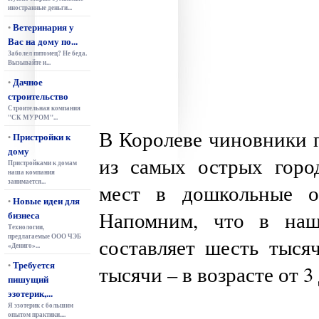
иностранные деньги...
Ветеринария у
•
Вас на дому по...
Заболел питомец? Не беда.
Вызывайте и...
Дачное
•
строительство
Строительная компания
"СК МУРОМ"...
В Королеве чиновники 
Пристройки к
•
дому
из самых острых горо
Пристройками к домам
наша компания
занимается...
мест в дошкольные об
Новые идеи для
•
Напомним, что в на
бизнеса
Технологии,
предлагаемые ООО ЧЭБ
составляет шесть тыся
«Дениго»...
Требуется
•
тысячи – в возрасте от 3 
пишущий
эзотерик,...
Я эзотерик с большим
опытом практики....