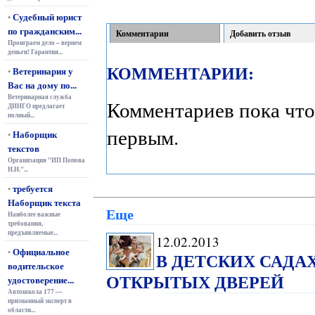
Судебный юрист
•
по гражданским...
Комментарии
Добавить отзыв
Проиграем дело – вернем
деньги! Гарантия...
КОММЕНТАРИИ:
Ветеринария у
•
Вас на дому по...
Ветеринарная служба
Комментариев пока что
ДИНГО предлагает
полный...
первым.
Наборщик
•
текстов
Организация "ИП Попова
Н.Н."...
требуется
•
Наборщик текста
Еще
Наиболее важные
требования,
предъявляемые...
12.02.2013
Официальное
•
В ДЕТСКИХ САДА
водительское
ОТКРЫТЫХ ДВЕРЕЙ
удостоверение...
Автошкола 177 —
признанный эксперт в
области...