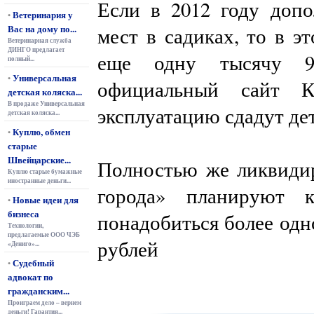
Если в 2012 году допо
Ветеринария у
•
Вас на дому по...
мест в садиках, то в э
Ветеринарная служба
ДИНГО предлагает
еще одну тысячу 9
полный...
Универсальная
•
официальный сайт К
детская коляска...
В продаже Универсальная
эксплуатацию сдадут де
детская коляска...
Куплю, обмен
•
старые
Швейцарские...
Полностью же ликвиди
Куплю старые бумажные
иностранные деньги...
города» планируют 
Новые идеи для
•
бизнеса
понадобиться более одн
Технологии,
предлагаемые ООО ЧЭБ
рублей
«Дениго»...
Судебный
•
адвокат по
гражданским...
Проиграем дело – вернем
деньги! Гарантия...