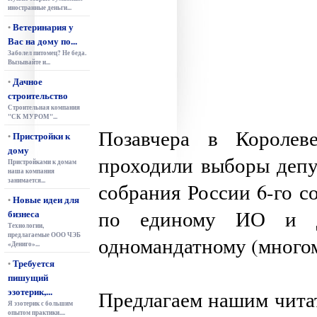
иностранные деньги...
Ветеринария у
•
Вас на дому по...
Заболел питомец? Не беда.
Вызывайте и...
Дачное
•
строительство
Строительная компания
"СК МУРОМ"...
Позавчера в Королев
Пристройки к
•
дому
проходили выборы депу
Пристройками к домам
наша компания
занимается...
собрания России 6-го с
Новые идеи для
•
по единому ИО и д
бизнеса
Технологии,
предлагаемые ООО ЧЭБ
одномандатному (много
«Дениго»...
Требуется
•
пишущий
эзотерик,...
Предлагаем нашим читат
Я эзотерик с большим
опытом практики....