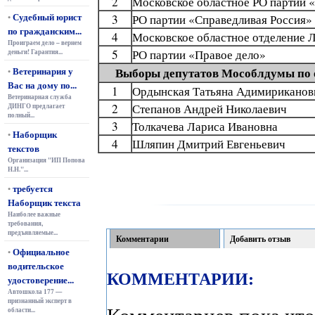
2
Московское областное РО партии 
Судебный юрист
•
3
РО партии «Справедливая Россия»
по гражданским...
4
Московское областное отделение
Проиграем дело – вернем
5
РО партии «Правое дело»
деньги! Гарантия...
Ветеринария у
Выборы депутатов Мособлдумы по 
•
Вас на дому по...
1
Ордынская Татьяна Адимириканов
Ветеринарная служба
2
Степанов Андрей Николаевич
ДИНГО предлагает
полный...
3
Толкачева Лариса Ивановна
Наборщик
•
4
Шляпин Дмитрий Евгеньевич
текстов
Организация "ИП Попова
Н.Н."...
требуется
•
Наборщик текста
Наиболее важные
требования,
предъявляемые...
Комментарии
Добавить отзыв
Официальное
•
водительское
КОММЕНТАРИИ:
удостоверение...
Автошкола 177 —
признанный эксперт в
Комментариев пока что
области...