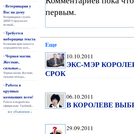
Ветеринария у
•
первым.
Вас на дому
Ветеринарная служба
ДИНГО предлагает
полный...
Требуется
•
наборщица текста
Еще
Компания приглашает к
сотрудничеству всех...
10.10.2011
Черная магия.
•
Жесткие,
ЭКС-МЭР КОРОЛ
сильные...
СРОК
Черная магия. Жесткие,
сильные методы...
Работа в
•
крупных
06.10.2011
компаниях всем!
В КОРОЛЕВЕ ВЫБ
Работа и подработка
официально. Удобный...
все объявления »
29.09.2011