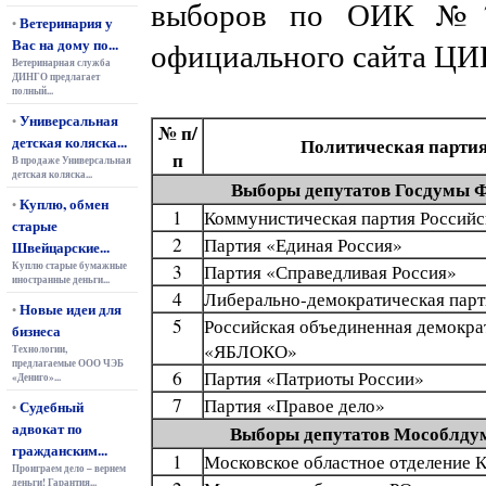
выборов по ОИК №7 
Ветеринария у
•
Вас на дому по...
официального сайта ЦИ
Ветеринарная служба
ДИНГО предлагает
полный...
Универсальная
•
№ п/
детская коляска...
Политическая партия
п
В продаже Универсальная
детская коляска...
Выборы депутатов Госдумы Ф
Куплю, обмен
•
1
Коммунистическая партия Россий
старые
2
Партия «Единая Россия»
Швейцарские...
Куплю старые бумажные
3
Партия «Справедливая Россия»
иностранные деньги...
4
Либерально-демократическая парт
Новые идеи для
•
5
Российская объединенная демокра
бизнеса
«ЯБЛОКО»
Технологии,
предлагаемые ООО ЧЭБ
6
Партия «Патриоты России»
«Дениго»...
7
Партия «Правое дело»
Судебный
•
адвокат по
Выборы депутатов Мособлдум
гражданским...
1
Московское областное отделение 
Проиграем дело – вернем
деньги! Гарантия...