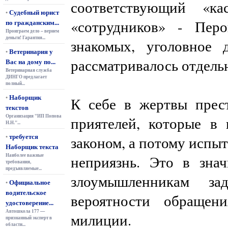
соответствующий «к
Судебный юрист
•
«сотрудников» - Пер
по гражданским...
Проиграем дело – вернем
деньги! Гарантия...
знакомых, уголовное
Ветеринария у
•
рассматривалось отдель
Вас на дому по...
Ветеринарная служба
ДИНГО предлагает
полный...
Наборщик
•
К себе в жертвы прес
текстов
Организация "ИП Попова
приятелей, которые в
Н.Н."...
требуется
•
законом, а потому испы
Наборщик текста
Наиболее важные
неприязнь. Это в зна
требования,
предъявляемые...
злоумышленникам за
Официальное
•
водительское
вероятности обращен
удостоверение...
Автошкола 177 —
милиции.
признанный эксперт в
области...