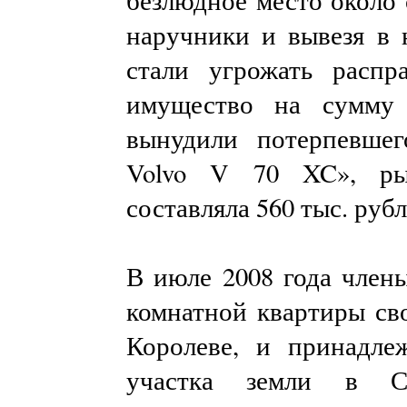
безлюдное место около с
наручники и вывезя в 
стали угрожать распр
имущество на сумму 
вынудили потерпевше
Volvo V 70 XC», ры
составляла 560 тыс. рубл
В июле 2008 года член
комнатной квартиры сво
Королеве, и принадле
участка земли в Се