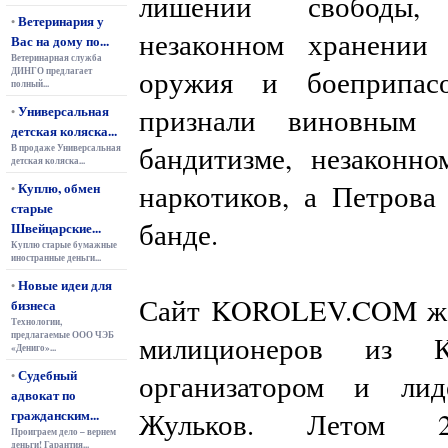
лишении свободы, в
Ветеринария у
•
незаконном хранении
Вас на дому по...
Ветеринарная служба
оружия и боеприпас
ДИНГО предлагает
полный...
Универсальная
признали виновным 
•
детская коляска...
бандитизме, незаконн
В продаже Универсальная
детская коляска...
наркотиков, а Петрова
Куплю, обмен
•
старые
банде.
Швейцарские...
Куплю старые бумажные
иностранные деньги...
Новые идеи для
•
Сайт KOROLEV.COM 
бизнеса
Технологии,
предлагаемые ООО ЧЭБ
милиционеров из К
«Дениго»...
Судебный
•
организатором и лид
адвокат по
гражданским...
Жульков. Летом 
Проиграем дело – вернем
деньги! Гарантия...