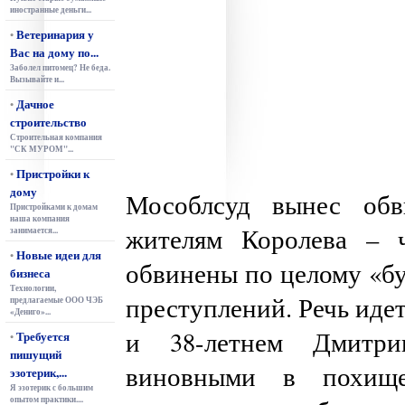
иностранные деньги...
Ветеринария у
•
Вас на дому по...
Заболел питомец? Не беда.
Вызывайте и...
Дачное
•
строительство
Строительная компания
"СК МУРОМ"...
Пристройки к
•
дому
Мособлсуд вынес обв
Пристройками к домам
наша компания
жителям Королева – 
занимается...
Новые идеи для
•
обвинены по целому «бу
бизнеса
Технологии,
преступлений. Речь идет
предлагаемые ООО ЧЭБ
«Дениго»...
и 38-летнем Дмитри
Требуется
•
пишущий
виновными в похище
эзотерик,...
Я эзотерик с большим
опытом практики....