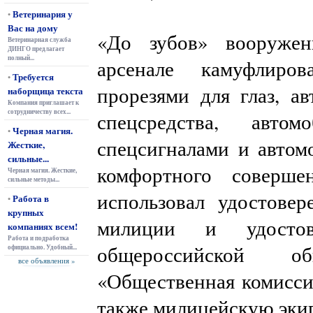
Ветеринария у
•
Вас на дому
«До зубов» вооруже
Ветеринарная служба
ДИНГО предлагает
полный...
арсенале камуфлиро
Требуется
•
прорезями для глаз, а
наборщица текста
Компания приглашает к
сотрудничеству всех...
спецсредства, авто
Черная магия.
•
спецсигналами и автом
Жесткие,
сильные...
комфортного соверше
Черная магия. Жесткие,
сильные методы...
использовал удостовер
Работа в
•
крупных
милиции и удостов
компаниях всем!
Работа и подработка
общероссийской об
официально. Удобный...
все объявления »
«Общественная комиссия
также милицейскую экип