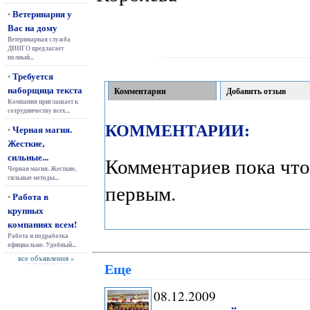
Ветеринария у
•
Вас на дому
Ветеринарная служба
ДИНГО предлагает
полный...
Требуется
•
наборщица текста
Комментарии
Добавить отзыв
Компания приглашает к
сотрудничеству всех...
КОММЕНТАРИИ:
Черная магия.
•
Жесткие,
сильные...
Комментариев пока что
Черная магия. Жесткие,
сильные методы...
первым.
Работа в
•
крупных
компаниях всем!
Работа и подработка
официально. Удобный...
все объявления »
Еще
08.12.2009