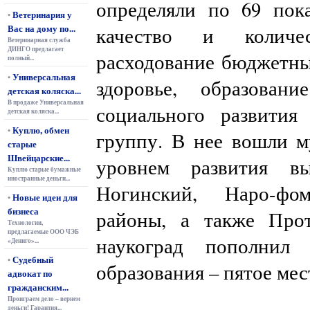
определяли по 69 пока
Ветеринария у
•
Вас на дому по...
качество и количес
Ветеринарная служба
ДИНГО предлагает
расходование бюджетных
полный...
Универсальная
•
здоровье, образова
детская коляска...
В продаже Универсальная
социального развити
детская коляска...
Куплю, обмен
•
группу. В нее вошли м
старые
Швейцарские...
уровнем развития в
Куплю старые бумажные
иностранные деньги...
Ногинский, Наро-фом
Новые идеи для
•
бизнеса
районы, а также Про
Технологии,
предлагаемые ООО ЧЭБ
наукоград пополнил
«Дениго»...
Судебный
•
образования – пятое мес
адвокат по
гражданским...
Проиграем дело – вернем
деньги! Гарантия...