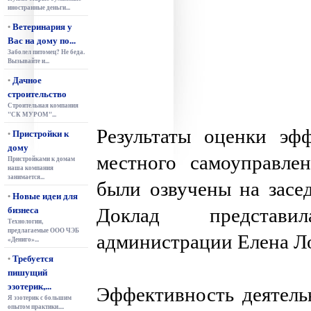
иностранные деньги...
Ветеринария у
•
Вас на дому по...
Заболел питомец? Не беда.
Вызывайте и...
Дачное
•
строительство
Строительная компания
"СК МУРОМ"...
Результаты оценки эф
Пристройки к
•
дому
местного самоуправле
Пристройками к домам
наша компания
занимается...
были озвучены на засе
Новые идеи для
•
Доклад представи
бизнеса
Технологии,
предлагаемые ООО ЧЭБ
администрации Елена Л
«Дениго»...
Требуется
•
пишущий
эзотерик,...
Эффективность деятель
Я эзотерик с большим
опытом практики....