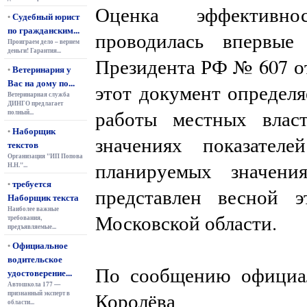
Оценка эффективн
Судебный юрист
•
по гражданским...
проводилась впервые
Проиграем дело – вернем
деньги! Гарантия...
Президента РФ № 607 от
Ветеринария у
•
Вас на дому по...
этот документ определя
Ветеринарная служба
ДИНГО предлагает
работы местных влас
полный...
Наборщик
•
значениях показате
текстов
Организация "ИП Попова
планируемых значени
Н.Н."...
требуется
•
представлен весной э
Наборщик текста
Наиболее важные
Московской области.
требования,
предъявляемые...
Официальное
•
водительское
По сообщению официал
удостоверение...
Автошкола 177 —
Королёва
признанный эксперт в
области...