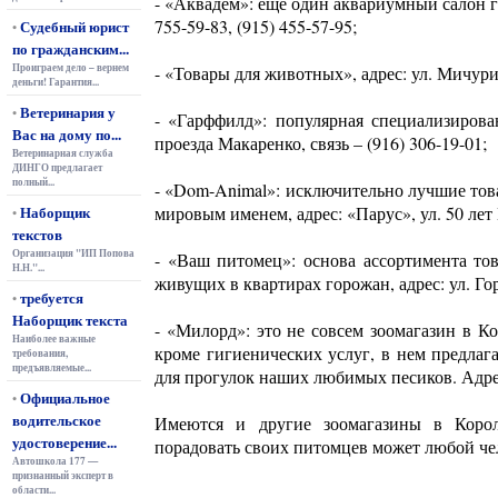
- «Аквадем»: еще один аквариумный салон г
755-59-83, (915) 455-57-95;
Судебный юрист
•
по гражданским...
Проиграем дело – вернем
- «Товары для животных», адрес: ул. Мичури
деньги! Гарантия...
Ветеринария у
•
- «Гарффилд»: популярная специализиров
Вас на дому по...
проезда Макаренко, связь – (916) 306-19-01;
Ветеринарная служба
ДИНГО предлагает
полный...
- «Dom-Animal»: исключительно лучшие то
Наборщик
мировым именем, адрес: «Парус», ул. 50 лет 
•
текстов
Организация "ИП Попова
- «Ваш питомец»: основа ассортимента то
Н.Н."...
живущих в квартирах горожан, адрес: ул. Гор
требуется
•
Наборщик текста
- «Милорд»: это не совсем зоомагазин в Ко
Наиболее важные
кроме гигиенических услуг, в нем предлаг
требования,
предъявляемые...
для прогулок наших любимых песиков. Адрес:
Официальное
•
водительское
Имеются и другие зоомагазины в Корол
удостоверение...
порадовать своих питомцев может любой че
Автошкола 177 —
признанный эксперт в
области...