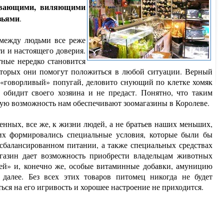
авающими, виляющими
зьями
.
 между людьми все реже
и и настоящего доверия.
ные нередко становится
оторых они помогут положиться в любой ситуации. Верный
ур «говорливый» попугай, деловито снующий по клетке хомяк
е обидит своего хозяина и не предаст. Понятно, что таким
акую возможность нам обеспечивают зоомагазины в Королеве.
енных, все же, к жизни людей, а не братьев наших меньших,
их формировались специальные условия, которые были бы
балансированном питании, а также специальных средствах
агазин дает возможность приобрести владельцам животных
ей» и, конечно же, особые витаминные добавки, амуницию
 далее. Без всех этих товаров питомец никогда не будет
ться на его игривость и хорошее настроение не приходится.