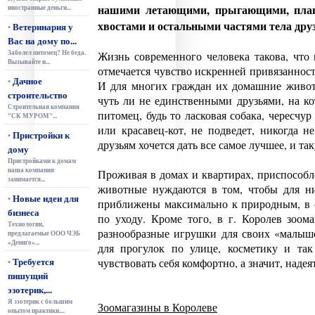
нашими летающими, прыгающими, пл
иностранные деньги...
хвостами и остальными частями тела дру
Ветеринария у
•
Вас на дому по...
Заболел питомец? Не беда.
Жизнь современного человека такова, что
Вызывайте и...
отмечается чувство искренней привязанност
Дачное
•
И для многих граждан их домашние живот
строительство
чуть ли не единственными друзьями, на к
Строительная компания
питомец, будь то ласковая собака, чересч
"СК МУРОМ"...
или красавец-кот, не подведет, никогда н
Пристройки к
•
друзьям хочется дать все самое лучшее, и т
дому
Пристройками к домам
наша компания
Проживая в домах и квартирах, приспособл
занимается...
животные нуждаются в том, чтобы для н
Новые идеи для
•
приближены максимально к природным, в с
бизнеса
по уходу. Кроме того, в г. Королев зоом
Технологии,
разнообразные игрушки для своих «малыш
предлагаемые ООО ЧЭБ
«Дениго»...
для прогулок по улице, косметику и так
Требуется
чувствовать себя комфортно, а значит, надея
•
пишущий
эзотерик,...
Я эзотерик с большим
Зоомагазины в Королеве
опытом практики....