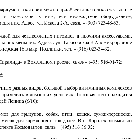
вариумов, в котором можно приобрести не только стеклянные
и аксессуары к ним, все необходимое оборудование,
ля них. Адрес: ул. Исаева 2-А, связь – (903) 723-48-53;
деждой для четырехлапых питомцев и прочими аксессуарами,
наших меньших. Адреса: ул. Тарасовская 3-А в микрорайоне
онерская 16 в мкр. Подлипки, тел. – (916) 023-34-32;
ирамида» в Вокзальном проезде, связь – (495) 516-91-72;
6;
вотных разных видов, большой выбор витаминных комплексов
 применять в домашних условиях. Торговая точка находится
ей Ленина (6/10);
мов для грызунов, собак, птиц, кошек, сумки-переноски,
 мисок для кормления и так далее. В г. Королев зоомагазин
пекте Космонавтов, связь – (495) 516-36-32;