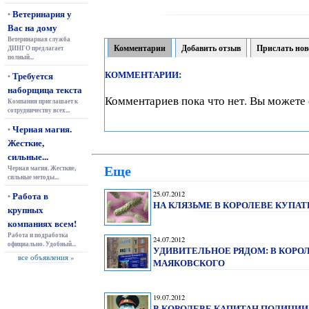
Ветеринария у
•
Вас на дому
Ветеринарная служба
Комментарии
Добавить отзыв
Прислать нов
ДИНГО предлагает
полный...
КОММЕНТАРИИ:
Требуется
•
наборщица текста
Комментариев пока что нет. Вы можете 
Компания приглашает к
сотрудничеству всех...
Черная магия.
•
Жесткие,
сильные...
Еще
Черная магия. Жесткие,
сильные методы...
Работа в
25.07.2012
•
НА КЛЯЗЬМЕ В КОРОЛЕВЕ КУПАТ
крупных
компаниях всем!
Работа и подработка
24.07.2012
официально. Удобный...
УДИВИТЕЛЬНОЕ РЯДОМ: В КОРО
все объявления »
МАЯКОВСКОГО
19.07.2012
В КОРОЛЕВЕ КАПИТАН ПОЛИЦИИ