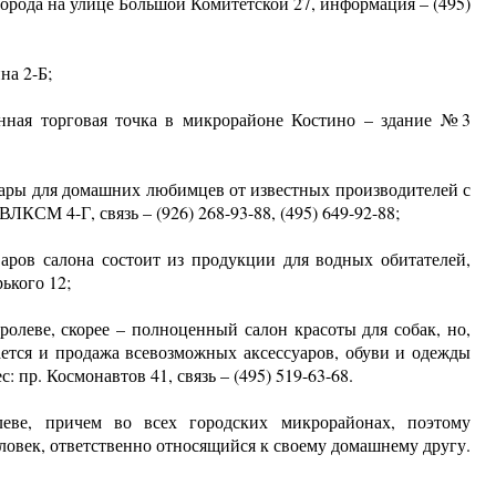
орода на улице Большой Комитетской 27, информация – (495)
на 2-Б;
анная торговая точка в микрорайоне Костино – здание №3
вары для домашних любимцев от известных производителей с
ВЛКСМ 4-Г, связь – (926) 268-93-88, (495) 649-92-88;
варов салона состоит из продукции для водных обитателей,
ького 12;
ролеве, скорее – полноценный салон красоты для собак, но,
ается и продажа всевозможных аксессуаров, обуви и одежды
 пр. Космонавтов 41, связь – (495) 519-63-68.
еве, причем во всех городских микрорайонах, поэтому
ловек, ответственно относящийся к своему домашнему другу.