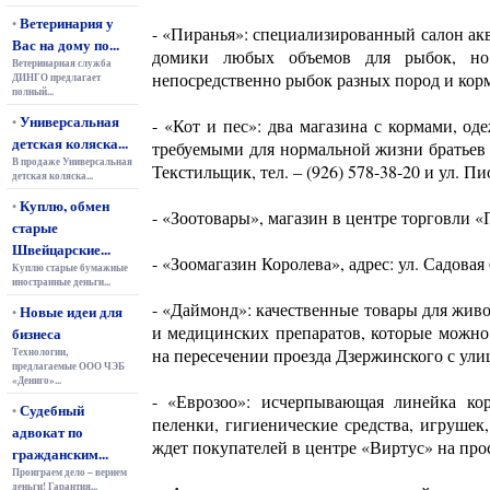
Ветеринария у
•
- «Пиранья»: специализированный салон ак
Вас на дому по...
домики любых объемов для рыбок, но 
Ветеринарная служба
непосредственно рыбок разных пород и корм д
ДИНГО предлагает
полный...
Универсальная
•
- «Кот и пес»: два магазина с кормами, о
детская коляска...
требуемыми для нормальной жизни братьев 
В продаже Универсальная
Текстильщик, тел. – (926) 578-38-20 и ул. Пи
детская коляска...
Куплю, обмен
•
- «Зоотовары», магазин в центре торговли «П
старые
Швейцарские...
- «Зоомагазин Королева», адрес: ул. Садовая 
Куплю старые бумажные
иностранные деньги...
- «Даймонд»: качественные товары для жи
Новые идеи для
•
и медицинских препаратов, которые можно
бизнеса
на пересечении проезда Дзержинского с улиц
Технологии,
предлагаемые ООО ЧЭБ
«Дениго»...
- «Еврозоо»: исчерпывающая линейка кор
Судебный
•
пеленки, гигиенические средства, игрушек,
адвокат по
ждет покупателей в центре «Виртус» на прос
гражданским...
Проиграем дело – вернем
деньги! Гарантия...