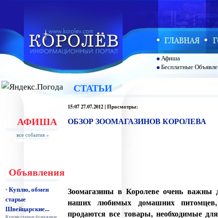
Афиша
Бесплатные Объявле
СТАТЬИ
15:07 27.07.2012 | Просмотры:
АФИША
ОБЗОР ЗООМАГАЗИНОВ КОРОЛЕВА
все события »
Объявления
Куплю, обмен
•
Зоомагазины в Королеве очень важны 
старые
наших любимых домашних питомцев,
Швейцарские...
продаются все товары, необходимые для
Куплю старые бумажные