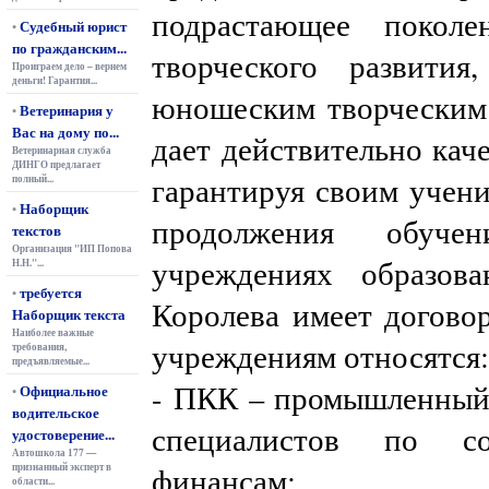
подрастающее покол
Судебный юрист
•
по гражданским...
творческого развития
Проиграем дело – вернем
деньги! Гарантия...
юношеским творческим 
Ветеринария у
•
Вас на дому по...
дает действительно кач
Ветеринарная служба
ДИНГО предлагает
гарантируя своим учен
полный...
Наборщик
•
продолжения обуче
текстов
Организация "ИП Попова
учреждениях образов
Н.Н."...
требуется
•
Королева имеет договор
Наборщик текста
Наиболее важные
учреждениям относятся:
требования,
предъявляемые...
- ПКК – промышленный
Официальное
•
водительское
специалистов по с
удостоверение...
Автошкола 177 —
признанный эксперт в
финансам;
области...