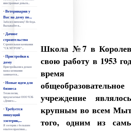
иностранные деньги...
Ветеринария у
•
Вас на дому по...
Заболел питомец? Не беда.
Вызывайте и...
Дачное
•
строительство
Строительная компания
Школа №7 в Королев
"СК МУРОМ"...
Пристройки к
•
свою работу в 1953 год
дому
Пристройками к домам
время да
наша компания
занимается...
общеобразовательное
Новые идеи для
•
бизнеса
Технологии,
учреждение являло
предлагаемые ООО ЧЭБ
«Дениго»...
крупным во всем Мыт
Требуется
•
пишущий
того, одним из сам
эзотерик,...
Я эзотерик с большим
опытом практики....