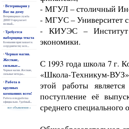
Ветеринария у
- МГУЛ – столичный Инс
•
Вас на дому
- МГУС – Университет с
Ветеринарная служба
ДИНГО предлагает
полный...
- КИУЭС – Институт 
Требуется
•
наборщица текста
экономики.
Компания приглашает к
сотрудничеству всех...
Черная магия.
•
Жесткие,
С 1993 года школа 7 г. 
сильные...
Черная магия. Жесткие,
«Школа-Техникум-ВУЗ» 
сильные методы...
Работа в
•
этой работы является
крупных
компаниях всем!
поступление её выпус
Работа и подработка
официально. Удобный...
среднего специального 
все объявления »