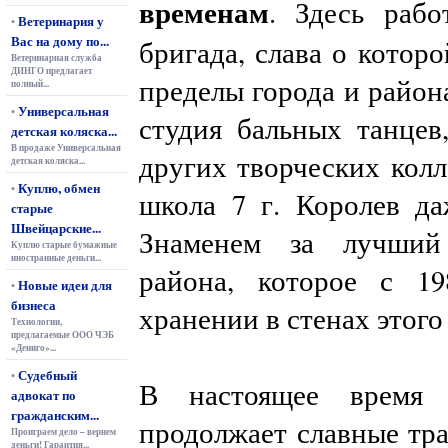
временам
. Здесь рабо
Ветеринария у
•
Вас на дому по...
бригада, слава о которо
Ветеринарная служба
ДИНГО предлагает
пределы города и района
полный...
Универсальная
•
студия бальных танцев
детская коляска...
В продаже Универсальная
других творческих колл
детская коляска...
Куплю, обмен
•
школа 7 г. Королев д
старые
Швейцарские...
Знаменем за лучший 
Куплю старые бумажные
иностранные деньги...
района, которое с 19
Новые идеи для
•
бизнеса
хранении в стенах этого
Технологии,
предлагаемые ООО ЧЭБ
«Дениго»...
Судебный
•
В настоящее время 
адвокат по
гражданским...
продолжает славные тр
Проиграем дело – вернем
деньги! Гарантия...