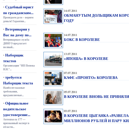
Судебный юрист
•
14.07.2011
по гражданским...
ОБМАНУТЫМ ДОЛЬЩИКАМ КОРОЛ
Проиграем дело – вернем
ГОДУ
деньги! Гарантия...
Ветеринария у
•
Вас на дому по...
14.07.2011
БОКС В КОРОЛЕВЕ
Ветеринарная служба
ДИНГО предлагает
полный...
13.07.2011
Наборщик
•
«ЯПОША» В КОРОЛЕВЕ
текстов
Организация "ИП Попова
Н.Н."...
07.07.2011
требуется
КАФЕ «ПРОНТО» КОРОЛЕВА
•
Наборщик текста
Наиболее важные
требования,
05.07.2011
предъявляемые...
В КОРОЛЕВЕ ВНОВЬ НЕ ПРИНЯЛ
Официальное
•
водительское
03.07.2011
удостоверение...
В КОРОЛЕВЕ ЦЫГАНКА «РАЗВЕЛ
Автошкола 177 —
МИЛЛИОНОВ РУБЛЕЙ И ПАРУ КИ
признанный эксперт в
области...