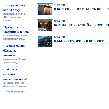
Ветеринария у
•
01.07.2011
В КОРОЛЕВЕ ПОЯВИЛИСЬ ВОРЫ
Вас на дому
Ветеринарная служба
ДИНГО предлагает
полный...
28.06.2011
КОМПЛЕКС «КАСПИЙ» В КОРОЛЕ
Требуется
•
наборщица текста
Компания приглашает к
24.06.2011
сотрудничеству всех...
КАФЕ «ЯКИТОРИЯ» В КОРОЛЕВЕ
Черная магия.
•
Жесткие,
сильные...
Черная магия. Жесткие,
сильные методы...
Работа в
•
крупных
компаниях всем!
Работа и подработка
официально. Удобный...
все объявления »