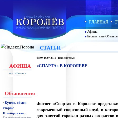
Афиша
Бесплатные Объявле
СТАТЬИ
00:07 19.07.2011 | Просмотры:
АФИША
«СПАРТА» В КОРОЛЕВЕ
все события »
Объявления
Куплю, обмен
•
Фитнес «Спарта» в Королеве представл
старые
современный спортивный клуб, в которо
Швейцарские...
для занятий горожан разных возрастов 
Куплю старые бумажные