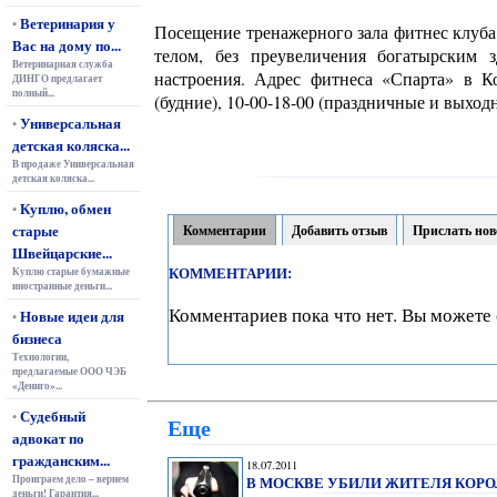
Ветеринария у
•
Посещение тренажерного зала фитнес клуб
Вас на дому по...
телом, без преувеличения богатырским 
Ветеринарная служба
настроения. Адрес фитнеса «Спарта» в Ко
ДИНГО предлагает
полный...
(будние), 10-00-18-00 (праздничные и выходн
Универсальная
•
детская коляска...
В продаже Универсальная
детская коляска...
Куплю, обмен
•
старые
Комментарии
Добавить отзыв
Прислать нов
Швейцарские...
КОММЕНТАРИИ:
Куплю старые бумажные
иностранные деньги...
Комментариев пока что нет. Вы можете 
Новые идеи для
•
бизнеса
Технологии,
предлагаемые ООО ЧЭБ
«Дениго»...
Судебный
•
Еще
адвокат по
гражданским...
18.07.2011
Проиграем дело – вернем
В МОСКВЕ УБИЛИ ЖИТЕЛЯ КОРО
деньги! Гарантия...