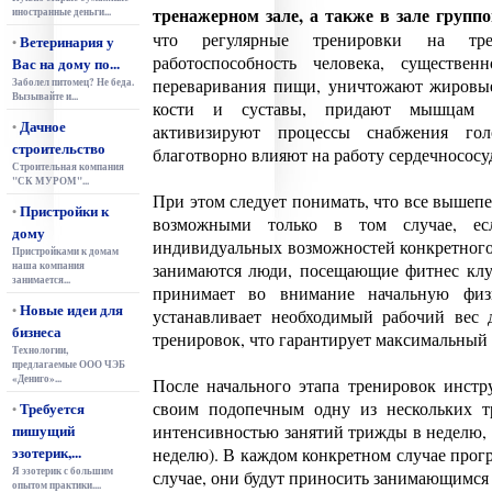
тренажерном зале, а также в зале групп
иностранные деньги...
что регулярные тренировки на тре
Ветеринария у
•
работоспособность человека, существе
Вас на дому по...
переваривания пищи, уничтожают жировы
Заболел питомец? Не беда.
Вызывайте и...
кости и суставы, придают мышцам д
Дачное
•
активизируют процессы снабжения гол
строительство
благотворно влияют на работу сердечнососу
Строительная компания
"СК МУРОМ"...
При этом следует понимать, что все вышеп
Пристройки к
•
возможными только в том случае, ес
дому
индивидуальных возможностей конкретного
Пристройками к домам
наша компания
занимаются люди, посещающие фитнес клу
занимается...
принимает во внимание начальную физи
Новые идеи для
•
устанавливает необходимый рабочий вес 
бизнеса
тренировок, что гарантирует максимальный
Технологии,
предлагаемые ООО ЧЭБ
«Дениго»...
После начального этапа тренировок инстр
своим подопечным одну из нескольких т
Требуется
•
пишущий
интенсивностью занятий трижды в неделю, 
эзотерик,...
неделю). В каждом конкретном случае прог
Я эзотерик с большим
случае, они будут приносить занимающимся 
опытом практики....