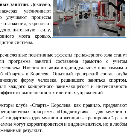
овых занятий
. Доказано,
нажерах увеличивают
нно улучшают процессы
е отложения, укрепляют
ополнительную силу,
овного мозга кровью,
дистой системы.
еречисленные позитивные эффекты тренажерного зала станут
ли программа занятий составлена грамотно с учетом
 человека. Именно по таким индивидуальным программам и
б «Спарта» в Королеве. Опытный тренерский состав клуба
ческую форму человека, решившего заняться спортом,
для каждого конкретного занимающегося и интенсивность
 эффект от выполнения тех или иных упражнений.
укторы клуба «Спарта» Королева, как правило, предлагают
ренировочных программ: «Продвинутая» – для мужчин с
«Стандартная» (для мужчин и женщин – тренировки 2 раза в
раммы могут корректироваться и видоизменяться, но в любом
желанный результат.