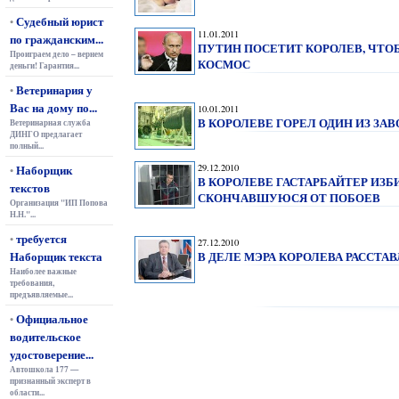
Судебный юрист
•
11.01.2011
по гражданским...
ПУТИН ПОСЕТИТ КОРОЛЕВ, ЧТО
Проиграем дело – вернем
КОСМОС
деньги! Гарантия...
Ветеринария у
•
Вас на дому по...
10.01.2011
В КОРОЛЕВЕ ГОРЕЛ ОДИН ИЗ ЗАВ
Ветеринарная служба
ДИНГО предлагает
полный...
Наборщик
29.12.2010
•
В КОРОЛЕВЕ ГАСТАРБАЙТЕР ИЗ
текстов
СКОНЧАВШУЮСЯ ОТ ПОБОЕВ
Организация "ИП Попова
Н.Н."...
требуется
•
27.12.2010
Наборщик текста
В ДЕЛЕ МЭРА КОРОЛЕВА РАССТАВ
Наиболее важные
требования,
предъявляемые...
Официальное
•
водительское
удостоверение...
Автошкола 177 —
признанный эксперт в
области...