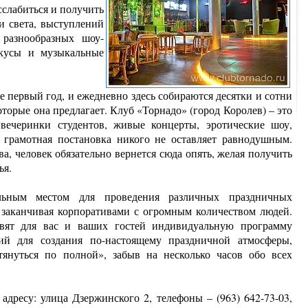
сслабиться и получить
и света, выступлений
 разнообразных шоу-
вкусы и музыкальные
е первый год, и ежедневно здесь собираются десятки и сотни
торые она предлагает. Клуб «Торнадо» (город Королев) – это
вечеринки студентов, живые концерты, эротические шоу,
 грамотная постановка никого не оставляет равнодушным.
, человек обязательно вернется сюда опять, желая получить
ья.
льным местом для проведения различных праздничных
 заканчивая корпоративами с огромным количеством людей.
вят для вас и ваших гостей индивидуальную программу
й для создания по-настоящему праздничной атмосферы,
януться по полной», забыв на несколько часов обо всех
адресу: улица Дзержинского 2, телефоны – (963) 642-73-03,