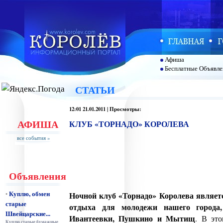
Афиша
Бесплатные Объявле
СТАТЬИ
12:01 21.01.2011 | Просмотры:
АФИША
КЛУБ «ТОРНАДО» КОРОЛЕВА
все события »
Объявления
Куплю, обмен
•
Ночной клуб «Торнадо» Королева являе
старые
отдыха для молодежи нашего города,
Швейцарские...
Ивантеевки, Пушкино и Мытищ
. В эт
Куплю старые бумажные