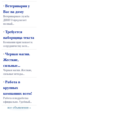
Ветеринария у
•
Вас на дому
Ветеринарная служба
ДИНГО предлагает
полный...
Требуется
•
наборщица текста
Компания приглашает к
сотрудничеству всех...
Черная магия.
•
Жесткие,
сильные...
Черная магия. Жесткие,
сильные методы...
Работа в
•
крупных
компаниях всем!
Работа и подработка
официально. Удобный...
все объявления »