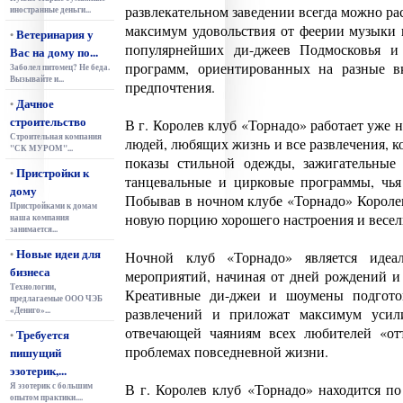
развлекательном заведении всегда можно ра
иностранные деньги...
максимум удовольствия от феерии музыки 
Ветеринария у
•
популярнейших ди-джеев Подмосковья и
Вас на дому по...
программ, ориентированных на разные 
Заболел питомец? Не беда.
Вызывайте и...
предпочтения.
Дачное
•
строительство
В г. Королев клуб «Торнадо» работает уже н
Строительная компания
людей, любящих жизнь и все развлечения, ко
"СК МУРОМ"...
показы стильной одежды, зажигательные 
Пристройки к
•
танцевальные и цирковые программы, чья
дому
Побывав в ночном клубе «Торнадо» Королева
Пристройками к домам
новую порцию хорошего настроения и весел
наша компания
занимается...
Новые идеи для
•
Ночной клуб «Торнадо» является идеа
бизнеса
мероприятий, начиная от дней рождений и
Технологии,
Креативные ди-джеи и шоумены подгото
предлагаемые ООО ЧЭБ
«Дениго»...
развлечений и приложат максимум усили
отвечающей чаяниям всех любителей «отт
Требуется
•
проблемах повседневной жизни.
пишущий
эзотерик,...
Я эзотерик с большим
В г. Королев клуб «Торнадо» находится по 
опытом практики....