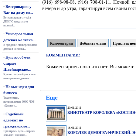
(916) 698-98-08, (916) 708-01-11. Ночной 
Ветеринария у
•
вечера и до утра, гарантируя всем своим г
Вас на дому по...
Ветеринарная служба
ДИНГО предлагает
полный...
Универсальная
•
детская коляска...
Комментарии
Добавить отзыв
Прислать нов
В продаже Универсальная
детская коляска...
КОММЕНТАРИИ:
Куплю, обмен
•
старые
Комментариев пока что нет. Вы можете 
Швейцарские...
Куплю старые бумажные
иностранные деньги...
Новые идеи для
•
бизнеса
Еще
Технологии,
предлагаемые ООО ЧЭБ
«Дениго»...
20.01.2011
КИНОТЕАТР КОРОЛЕВА «КОСТИН
Судебный
•
адвокат по
гражданским...
18.01.2011
Проиграем дело – вернем
КОРОЛЕВ ДЕМОГРАФИЧЕСКИЙ: 
деньги! Гарантия...